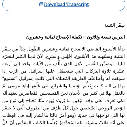
Download Transcript
سِفْر
التثنية
الدرس
تسعة وثلاثون
– تكملة الإصحاح
ثمانية وعشرون
بدأنا
الأسبوع الم
اضي
الإصحاح
ثمانية وعشرين
الط
ويل ج
د
اً من
سِفْر
التثنية وسن
نهيه هذا الأس
بوع. اج
ل
س واستر
ح، لأن
لدينا الك
ثير لننج
ز
ه
الليلة. ي
تضم
ن الق
س
م الأو
ل الذي
تأل
ف من
الآيات
واح
د إلى أرب
عة
عش
رة
ت
لاو
ة الب
ر
كات التي س
ت
حص
ل عليها إسرائيل من
الرَب
إذا
سم
ع
ت
له وأطاع
ت
ه
. الط
ريقة الم
عتاد
ة التي كان
ت
إسرائيل ”
ت
ستم
ع“
بها إلى الله كانت ب
ت
علّ
م الو
صايا والش
رائع التي ع
لّ
م
ه
ا
إياها موسى ثم
بالع
م
ل بها! في ك
ثير من الأحيان ن
حن
الم
سيحيين الم
عاصرين ن
عتق
د أن
ه
لك
ي ن
عر
ف على و
ج
ه الي
قين ما ي
ريد
ه
يَهوَه
من
ا، ن
حتاج إلى ن
وع من
الو
حي الروحي الش
خصي حول
كل
ظ
ر
ف من الظروف ال
تي لا ح
ص
ر
لها التي نواج
ه
ها في حيات
نا (وهو أمر
غالبًا ما ي
شار إليه في الع
ظات
على أن
ه ط
ل
ب
مشيئة الله الم
حد
دة). ي
عل
منا الكتاب
المقدَّس
أن
كل