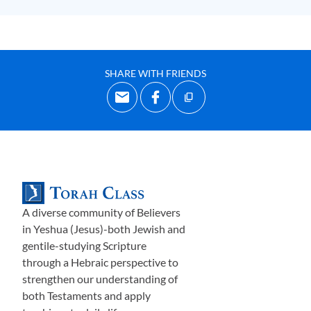
في أرو
ع ب
يت م
سيحي مؤم
ن، ون
ذه
ب إلى الك
نيسة مع آبائنا، ون
شار
ك
في صلوات الج
ماعة والش
ركات، ونتكل
م كل اللغات الم
سيحية؛ وهذا
لا ي
عني شيئًا عندما ي
تعل
ق الأمر بخلاص
نا الش
خصي. يج
ب على كل
واح
د م
ن
ا أن ي
عل
ن ولاءه للع
هد الذي أتاح
ه الله لنا. إذا لم ن
فع
ل ذلك،
SHARE WITH FRIENDS
فنحن لس
نا ع
ضوًا في الع
هد ون
عيش خار
ج
شروط
ه. كان الأم
ر
كذلك
بالنسبة لإسرائيل، ولا ي
زال كذلك بالن
سبة لنا اليوم
.
الل
ع
نات الس
ت
الأولى هي عام
ة بطبيعت
ها، وهي ع
ك
س الب
ر
كات الس
ت
الم
ذكورة في الآيات
واحد إلى ستّة
. ت
تواف
ق الآية
ثلاثة
مع
ستّة
: في
حين أن
الطاع
ة لش
روط الع
هد التي واف
ق
ت
عليها إسرائيل (الع
هد
الموسوي) ت
جل
ب لك
م الب
ر
كات سواء كنت
م في المدينة أو الر
يف، فإن
الع
صيان ي
جل
ب عليك
م اللعنات في الم
دينة أو الريف. الآية
أربعة
،
A diverse community of Believers
تتواف
ق
مع
الآية
الثامنة عشرة
، ب
ر
كة الو
ف
رة م
قاب
ل
ع
د
م
ها
. الآية
in Yeshua (Jesus)-both Jewish and
خمسة
ت
قاب
ل الآية
سبعة عشرة
، وهكذا دوال
يك. ما هي الع
ب
رة
gentile-studying Scripture
الواض
حة؟
through a Hebraic perspective to
strengthen our understanding of
الطاعة والع
ص
يان ي
جل
ب
ان
نتائج م
تعاك
سة
.
both Testaments and apply