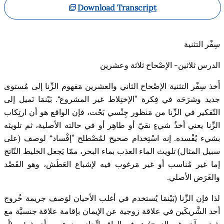
Download Transcript
سِفْر
التثنية
الدرس ثلاثين-
الإصْحاح
ثلاثة وعشرين
أَخذ سِفْر التثنية الإصْحاح الثاني والعشرين مَفهوم الزِّنا إلى مُستوى
جديد وشرَحَه في فِكرة ”الإختِلاط غير المشروع“. بَيْنمَا ن
ميل إلى
التّفكير في الزِّنا من مَنظور ج
ن
سي بَحْت، فإن الواقع هو أن ارتِكاب
الزِّنا يعني أخذ
شيء
نقيّ أو طاهِر أو في حالته الأصلية، ثم تلويثه
بشيء يُفْسده. إنه اسْتِخدام صحيح لمُصْطلح ”إفْساد“ لوصف (على
سبيل المثال) تلويث الماء العذب بماء البحر، ممّا يَجعل الخليط النّاتج
إما غير مُناسب أو غير مَرغوب فيه لإشباع العَط
ش، وهو القَصْد
والغَرَض الأصلي
.
لذا فإن الزِّنا (بَيْنمَا يُستخدم في أغلب الأحيان لوَصف جريمة خُروج
أحد الشَّريكَين في علاقة زوجية عن الإيمان بإقامة علاقة جنسيَّة مع
شخص آخر غير الزوج) هو في الواقع اتِّحاد ممنوع بين
أي
شيئين (أو