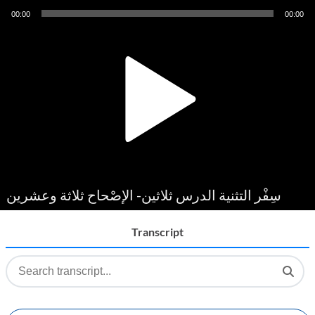
Audio
00:00
00:00
Player
سِفْر التثنية الدرس ثلاثين- الإصْحاح ثلاثة وعشرين
Transcript