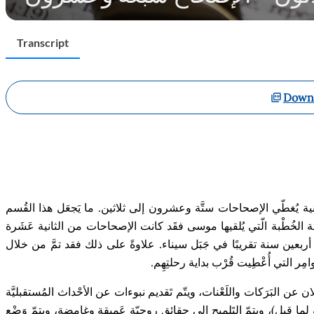
Transcript
Downl
ية ي
غط
ي
الإصحاح
ات ست
ة وعشرون إلى ثلاثين
.
ما ي
جع
ل هذا الق
سم
 الخ
ط
بة ال
تي ي
لقيها موسى فق
د كانت
الإصحاح
ات من
الثانية ع
ش
رة
أ
ر
بعين
سنة تقريبًا في ج
ب
ل سيناء. علاوة
على ذلك فقد تم
من خلال
ام
ر التي أُع
ط
يت ق
ر
ب بداية رحلت
ه
م
.
ان عن الب
ر
كات والل
ع
نات، ويت
م ت
قديم نبوءات عن الأح
داث الم
ستقبلي
ة
 لما قيل)، ويتم
الت
لميح إلى حقائق روحي
ة ع
ميقة وغام
ضة، ويتم
و
ض
ع