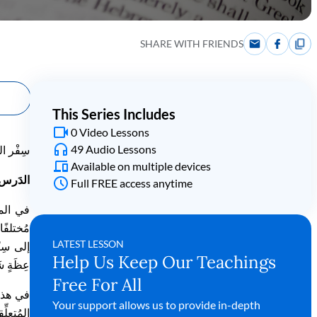
SHARE WITH FRIENDS
This Series Includes
0 Video Lessons
49 Audio Lessons
سِفْر
ال
Available on multiple devices
ال
دَ
رس
Full FREE access anytime
في الم
م
ختلفًا
LATEST LESSON
إلى
س
ت
Help Us Keep Our Teachings
ع
ظ
ة
ش
Free For All
في هذا
Your support allows us to provide in-depth
ال
مُتعلِّق