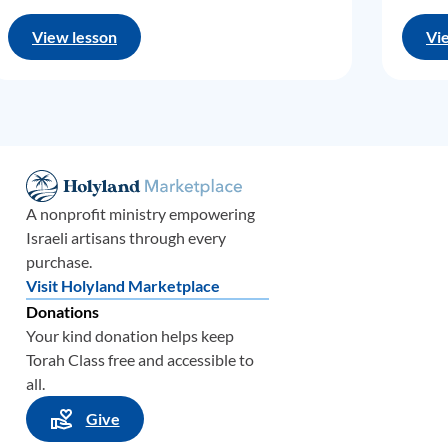
ي
نادون
موسى ي
View lesson
Vi
إذ
ن ما 
ع
ش
رة،
إذًا
ب
حس
صار ش
أمّا
الاج
A nonprofit ministry empowering
في البر
Israeli artisans through every
purchase.
إسرائي
Visit Holyland Marketplace
في الش
Donations
أن
ت
أك
ل
Your kind donation helps keep
ش
عب
إ
Torah Class free and accessible to
التي ت
د
all.
وعلاوة
Give
الت
كليف