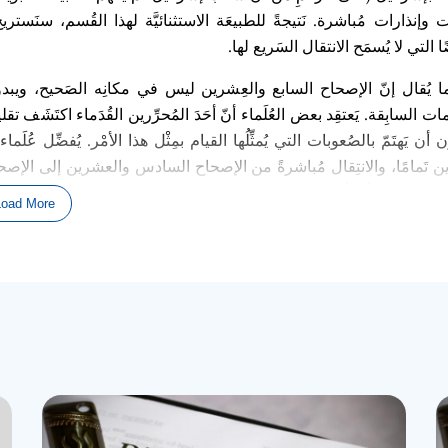
ت وإنذارات م
باشرة. ن
تيجة
للطبيع
ة الاستثنائي
ة لهذا الق
سم، سن
ستريح
 التي لا ي
سم
ح الانتقال الس
ريع لها
.
ما يُقال إن
الإصحاح
السابع والع
شرين ليس في مكان
ه الص
حيح، ويبدو
ات الساب
قة. ي
عتق
د بعض الع
ل
ماء أن
أح
د
الم
حر
رين الق
د
ماء اكت
ش
ف تقلي
ن
أن ي
هت
م
با
لص
عوبات التي ي
مث
ل
ها القيام بم
ث
ل هذا الأم
ر. ي
فض
ل ع
ل
ماء
ن
ت
مامًا، والانت
قال م
باشرةً من
الإصحاح
السادس والعشرين
إلى
الإصح
. لا يمكنني أن أقول على و
ج
ه الي
قين
إن
كان ذلك الحال
؛ ولكن ي
مكنني
Load More
ن
وإلا فإن
نا ن
حص
ل على ف
كرة خاطئة عم
ا ي
حد
ث بالف
عل، بل وي
مك
ن أن يك
لإصحاح
سبعة وعشرين
من
سِفْر
التثنية بأكم
له
.
إصحاح
السبعة والعشرين
من
سِفْر
التثنية كل
ه
الذي ي
ج
ب أن نفهم
ه
هو
ما يلي
: ما نش
ه
د
ه هو احتفالات ت
جديد الع
هد. على
ريبًا في البري
ة، إلا أن
الله الآن (من خلال موسى) ي
دعو ش
عب إسرائيل 
ي الم
قام الأول
.
تُ
إننا
ن
ش
ه
د احتفالات ت
جديد العهد…
بالج
م
ع
…. رغم أن
الأ
م
ر
قد لا ي
بدو كذ