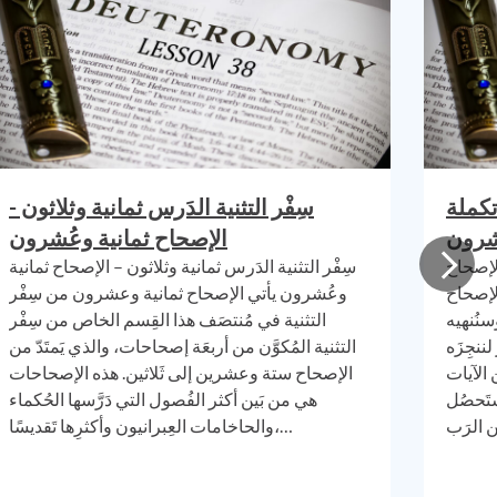
الحقائ
كان مو
الآية
تس
مات ق
ب
لت
خر
ج ا
نعل
م
كذ
تكملة
سِفْر التثنية الدَرس ثمانية وثلاثون -
ذلك، في
شرون
الإصحاح ثمانية وعُشرون
ج
لج
ل)،
الإصحاح
سِفْر التثنية الدَرس ثمانية وثلاثون – الإصحاح ثمانية
الش
مال
لإصحاح
وعُشرون يأتي الإصحاح ثمانية وعشرون من سِفْر
سنُنهيه
التثنية في مُنتصَف هذا القِسم الخاص من سِفْر
إذًا هذا 
لننجِزَه
التثنية المُكوَّن من أربعَة إصحاحات، والذي يَمتَدّ من
مقد
س آ
ن الآيات
الإصحاح ستة وعشرين إلى ثَلاثين. هذه الإصحاحات
عندما ي
ستَحصُل
هي من بَين أكثر الفُصول التي دَرَّسها الحُكماء
قليلة 
والحاخامات العِبرانيون وأكثرِها تَقديسًا،…
الم
طو
ل
عشرة
ت