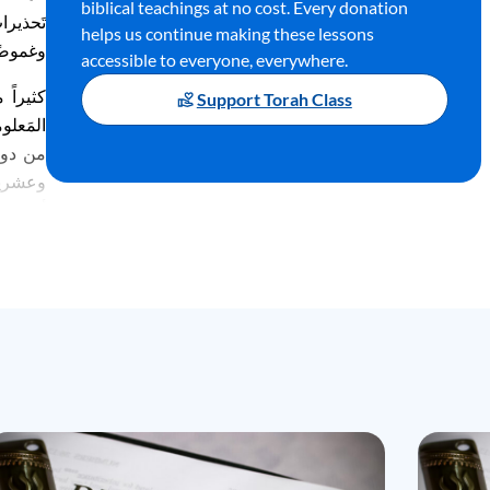
biblical teachings at no cost. Every donation
ت
حذيرا
helps us continue making these lessons
وغموضًا
accessible to everyone, everywhere.
كثيراً 
Support Torah Class
الم
علوم
من
دو
وعشري
أذهان
هم
وعشري
ل
ن
قرأ
ا
اقرأ
ال
الشيء 
ع
قود تق
أُقيم ف
لقد ق
ل