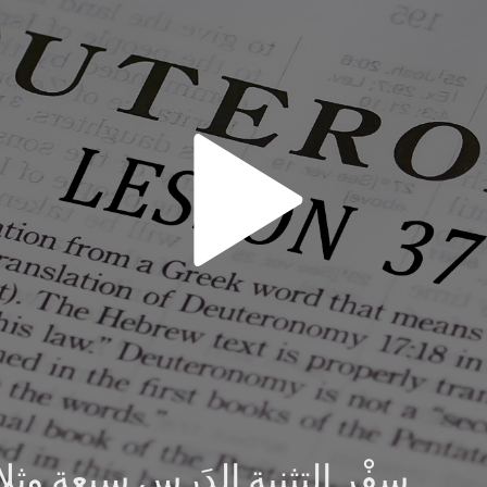
سِفْر التثنية الدَرس سبعة و