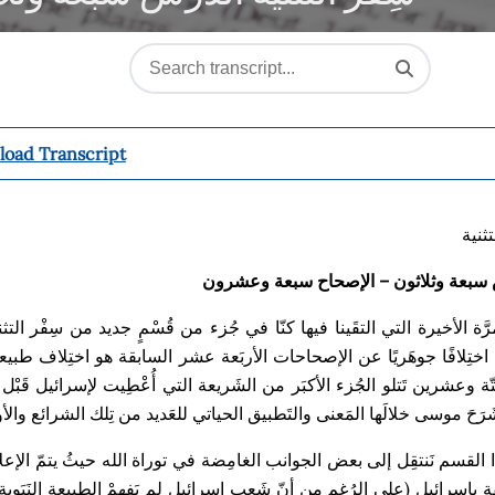
oad Transcript
تثنية
سبعة وثلاثون
–
الإصحاح
سبعة وعشرون
ر
ة الأخيرة التي التق
ينا فيها كن
ا في ج
زء من ق
س
م
جديد من
سِفْر
التثن
 اخت
لافًا جوه
ريًا عن
الإصحاح
ات
الأرب
عة عشر السابقة هو
اخت
لاف
طبيعة
ّة وعشرين
ت
تلو الج
زء الأكب
ر من الش
ريعة التي أُع
ط
يت لإسرائيل ق
ب
ل
ر
ح
موسى
خلال
ها
الم
عنى والت
طبيق الحياتي للع
ديد من ت
لك الشرائع والأو
 القسم ن
نتق
ل إلى بعض الجوانب الغام
ضة في توراة الله حيث
يتم
الإعل
ة بإسرائيل (على الر
غم
من أن
ش
عب إسرائيل لم ي
فهم
الطبيعة الن
ب
وية