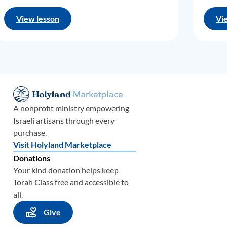
تَسمية 
وليس ال
View lesson
Vi
دعونا 
مزمور 
قراءة 
هنا، في
بملشيتس
A nonprofit ministry empowering
على "ش
Israeli artisans through every
يكن ناد
purchase.
Visit Holyland Marketplace
إذًا، ل
Donations
عبراني
Your kind donation helps keep
Torah Class free and accessible to
إليكم ا
all.
والآن،
Give
ثم، بعد