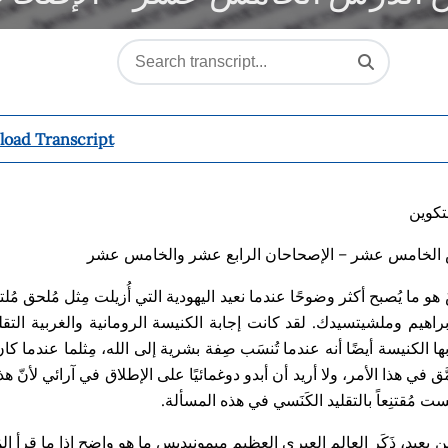
oad Transcript
لتكوين
الخامس عشر – الإصحاحان الرابع عشر والخامس عشر
و ما يُصبح أكثر وضوحًا عندما نعيد اليهودية التي أُزيلت مِثل مُلحق م
راهيم وملشيتسيدك. لقد كانت إجابة الكنيسة الرومانية والغربية التق
بها الكنيسة أيضًا أنه عندما تُنسَب صِفة بشرية إلى الله، مِثلما عندما
َّق في هذا الأمر، ولا أريد أن أبدو دوغمائيًا على الإطلاق في آرائي لأنّ
ست مُقتنِعاً بالتقليد الكَنَسي في هذه المسألة
.
ٍ بعيد، ذَكَر العالِم العبري العظيم ميمونيديس ما هو واضح إذا ما قرأ 