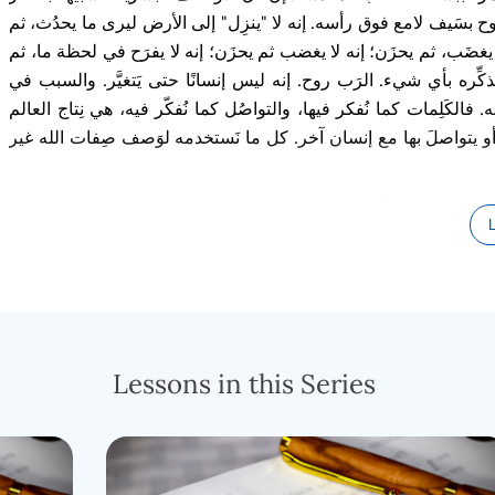
لوح بسَيف لامع فوق رأسه. إنه لا "ينزِل" إلى الأرض ليرى ما يحدُث، ثم
ا يغضَب، ثم يحزَن؛ إنه لا يغضب ثم يحزَن؛ إنه لا يفرَح في لحظة ما، ثم
كِّره بأي شيء. الرَب روح. إنه ليس إنسانًا حتى يَتغيَّر. والسبب في
لكَلِمات كما نُفكر فيها، والتواصُل كما نُفكّر فيه، هي نِتاج العالم
و يتواصلَ بها مع إنسان آخر. كل ما نَستخدمه لوَصف صِفات الله غير
في وقتٍ بالغ الأهمية في تاريخ العالم، فإنّ بعضَ جوهر الروح الأعلى
يشوع هو الشَكل البشري المُناسب لغَرضٍ ما في كل عَصر، فإنّ حقيقة
اء، قد خَفَّ معناها بشكل فظيع. أما فيما يتعَّلق بالاعتقاد الخاطئ
عايير. ولو كان يسوع وملشيتسيدك واحدًا في الواقع، لكانت العِظة
ن الاثنين تمَّت لأنهما نفْس الشخص! ولكن لمْ يُذكَر شيء من هذا القبيل
.
 على شَكل سحابة مرئية أو لُهْب نار. هل نفترض أنّ السكينة كانت أيضًا
Lessons in this Series
لأخرى التي يُسمّيها الكتاب المقدس ملاك الرَب؟ ومع ذلك، عندما
مِهنة النموذجية لملاك الرَب)
.
على أنه الله. إذًا، هل ملاك الرَب هو أيضًا يسوع؟ ماذا عن إصبع الله