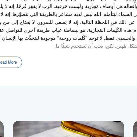
أفعاله هي أوصاف مَجازية وليست حَرفية. الرَب لا يقفِز فَرحًا. إنه لا ي
ى السماء ليَتأمله. الله ليس لديه مشاعر بالطريقة التي نَتصوَّرها: إنه ل
 عن ذلك في اللحظة التالية. إنه لا يَسعى للسرور. لا يَحتاج إلى من يذ
 هذه الكَلِمات المَجازية، هو ببساطة غياب طريقة أخرى للتواصل عنه. فا
والجسدي فقط. لا توجد "كَلمات روحية" موجودة ليتحدَّث بها الإنسان أ
كل مُهين. لكن، يجب أن نَستخدم شيئًا ما
.
 الأمر نفسه على نِسبة العبارات المَجازية عن الله ويشوع لمجرَّد أنه 
Load More
دعى الرَب قد تَحوَّل إلى لَحم ودم ووُضِع على كوكب الأرض. إذا كان 
سيح، يسوع، كان يجب أن يأتي من سلالة داوود، وكان يجب أن يولد من عذر
شوع كان ملشيتسيدك، فإنّ ملشيتسيدك لا تَنطبِق عليه أي من هذه الم
َلة في سِفْر العبرانيين مكانًا مثاليًا لتوضيح أنّ التشابهات المَرسومة بي
 ما يلي: لقد كانت السكينة مظهرًا ماديًا من نوع ما؛ لأنها كانت أحيانًا
أن كان لها بعض الخصائص المادّية؟ ماذا عن تلك المظاهر المرئية ا
م هذا المصطلح، فإنّ "ملاك الرَب" لا يكون أبدًا رسولاً أو وسيطًا (وهي ال
 بالأحرى أنّه حضور الله ذاته بقوة كاملة وسلطة إلهية ويُشير إلى نفسه 