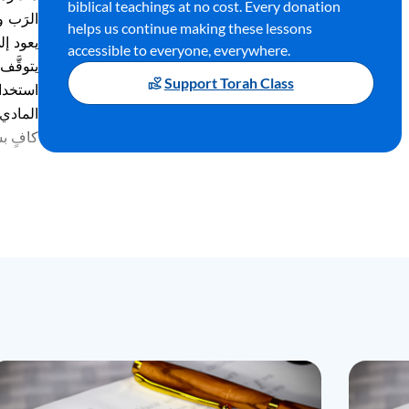
biblical teachings at no cost. Every donation
الرَب و
helps us continue making these lessons
يعود إل
accessible to everyone, everywhere.
يتوقَّف
Support Torah Class
استخدام
المادي 
كافٍ بش
ويَنطبق
الذي يُ
أنّ الم
بأنّ ي
المُطوّ
تأمّلوا
يسوع ل
يُستخدَ
بل يبدو