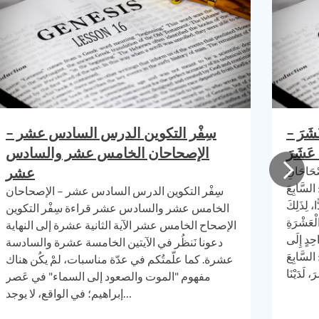
المَنظو
المُحتر
لا ينب
الذي أُ
يسوع ال
ومع ذلك
عَشَرَ –
سِفْر التكوين الدرس السادس عشر –
ما عن ت
َ عَشَرَ
الإصحاحان الخامس عشر والسادس
بطريقة 
صْحَاحَانِ
عشر
يسوع س
 السَّابِعَ
سِفْر التكوين الدرس السادس عشر – الإصحاحان
واحدة 
، لِذَلِكَ
الخامس عشر والسادس عشر قراءة سِفْر التكوين
الْعَشْرَةِ
الإصحاح الخامس عشر الآية الثانية عشرة إلى النهاية
لذا، م
حِدٍ إِلَى
دعونا نَنظُر في الآيتين الخامسة عشرة والسادسة
شام لا 
السَّابِعَ
عشرة. كما علّمتُكم في عدّة مناسبات، لمْ يكُن هناك
الرَجُل
مفهوم "الموت والصعود إلى السماء" في عَصر
ذلك لم 
إبراهيم؛ في الواقع، لا يوجد…
كان أمر