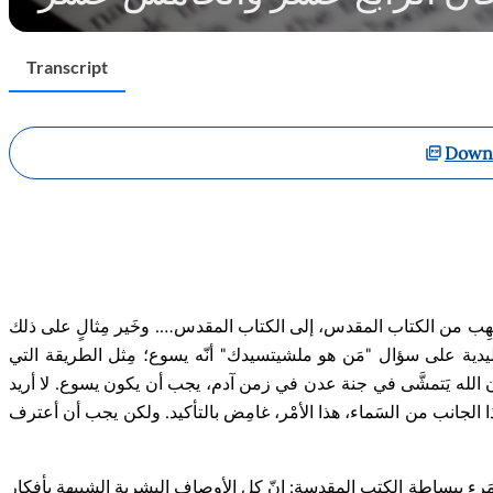
Transcript
Downl
ُلتهِب من الكتاب المقدس، إلى الكتاب المقدس…. وخَير مِثالٍ على ذلك
ليدية على سؤال "مَن هو ملشيتسيدك" أنّه يسوع؛ مِثل الطريقة التي
 كان الله يَتمشَّى في جنة عدن في زمن آدم، يجب أن يكون يسوع. لا أريد
 هذا الجانب من السَماء، هذا الأمْر، غامِض بالتأكيد. ولكن يجب أن أعترف
المَرء ببساطة الكتب المقدسة: إنّ كل الأوصاف البشرية الشبيهة بأفكار