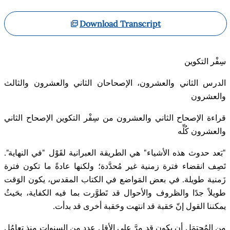
Download Transcript
سِفْر التكوين
الدرس الثاني والعشرون، الإصحاحان الثاني والعشرون والثالث
والعشرون
قراءة الإصحاح الثاني والعشرون من سِفْر التكوين الإصحاح الثاني
والعشرون كُلِّه
"
بَعد حدوث هذه الأشياء" هي الطريقة العبرانية لقَوْل "في النهاية".
تَصِف انقضاء فترة زمنية غير مُحدَّدة؛ ولكنها عادةً ما تكون فترة
زَمنية طويلة. في بعض المَواضع في الكتاب المقدس، يكون الوَقت
طويلاً جدًا والظروف والأحوال قد تَطوَّرت بما فيه الكفاية، بحَيثُ
يمكننا القول إنّ حَقبة قد انتهت وحَقبة أخرى قد بدأت
.
من المُحتمَل أن يكون قد مرَّ على الأقل عدد من السنوات منذ تعامُل