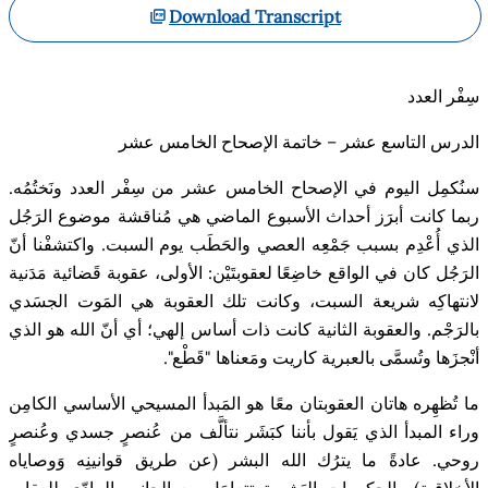
Download Transcript
سِفْر العدد
الدرس التاسع عشر – خاتمة الإصحاح الخامس عشر
سنُكمِل اليوم في الإصحاح الخامس عشر من سِفْر العدد ونَختُمُه.
ربما كانت أبرَز أحداث الأسبوع الماضي هي مُناقشة موضوع الرَجُل
الذي أُعْدِم بسبب جَمْعِه العصي والحَطَب يوم السبت. واكتشفْنا أنّ
الرَجُل كان في الواقع خاضِعًا لعقوبتَي
ن: الأولى، عقوبة قَضائية مَدَنية
لانتهاكِه شريعة السبت، وكانت تلك العقوبة هي المَوت الجسَدي
بالرَجْم. والعقوبة الثانية كانت ذات أساس إلهي؛ أي أنّ الله هو الذي
أنْجزَها وتُسمَّى بالعبرية كاريت ومَعناها "قَطْع
".
ما تُظهِره هاتان العقوبتان معًا هو المَبدأ المسيحي الأساسي الكامِن
وراء المبدأ الذي يَقول بأننا كبَشَر نتألَّف من عُنصر
جسدي وعُنصر
روحي. عادةً ما يترُك الله البشر (عن طريق قوانينِه وَوصاياه
الأخلاقية) والحكومات البَشرية تتعامَل مع الجانِب المادّي للعِقاب