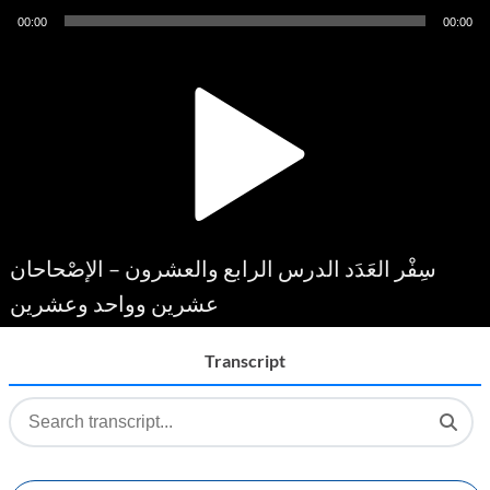
Audio
00:00
00:00
Player
سِفْر العَدَد الدرس الرابع والعشرون – الإصْحاحان
عشرين وواحد وعشرين
Transcript