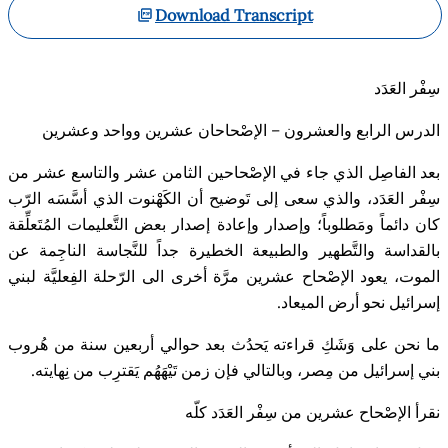
Download Transcript
سِفْر العَدَد
الدرس الرابع والعشرون – الإصْحاحان عشرين وواحد وعشرين
بعد الفاصِل الذي جاء في الإصْحاحين الثامن عشر والتاسع عشر من
سِفْر العَدَد، والذي سعى إلى تَوضيح أن الكَهْنوت الذي أسَّسَه الرّب
كان دائماً ومَطلوباً؛ وإصدار وإعادة إصدار بعض التَّعليمات المُتَعلِّقة
بالقداسة والتَّطهير والطبيعة الخطيرة جداً للنَّجاسة الناجِمة عن
الموت، يعود الإصْحاح عشرين مرَّة أخرى الى الرّحلة الفِعليَّة لبني
إسرائيل نحو أرض الميعاد
.
ما نحن على وَشَكِ قراءته يَحدُث بعد حوالي أربعين سنة من هُروب
بني إسرائيل من مِصر، وبالتالي فإن زمن تَيْهَهُم يَقترِب من نِهايته
.
نقرأ الإصْحاح عشرين من سِفْر العَدَد كلّه