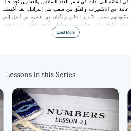
في القصّة التي بدأت في سِفْر العَدَد السادِس والعشرين نَجِد حالة
عامة من الاضْطِراب والقَلَق بين شعب بني إسرائيل. لقد أُحْبِطت
معْنوياتهم بسبب التَّقرير الخائن والجَّبان من عشرة من أصل إثني
عشر كَشّافًا وقرار قيادة بني إسرائيل اللّاحِق بِتَجنُّب غزو كنعان،
أرض الميعاد
.
Load More
كان الناس غير مُستقِرِّين عاطِفيًا ويُريدون التَّغيير، وبدا لهم أن
القيادة الجديدة مكان جَيِّد للبدء. أن يَسعى البَشَر من حين لآخر إلى
إزاحة مَجْموعة من القادة واسْتِبدالهم بآخرين ولكن أن يُحاوِل البَشَر
اغْتِصاب إرادة الله شيء آخر تمامًا كما كان الحال مع هذا التَمَرُّد
.
Lessons in this Series
قورح، وهو لاوي
غير راضٍ عن أن سُلالة هارون (سُلالة عائلية من
سُلالة لاوي أيضًا، ولكن من عَشيرة مُختلِفة عن عَشيرته) هي السُّلالة
العائلية الوحيدة التي يُمْكِن تَعيينها ككَهَنَة مَرْموق
ين. على الرغم من
أن كل سُلالة لاوي مَفْصولة عن بني إسرائيل لقداسة خاصة وخِدمة
يَهوَهْ وخِدمة لاوي، إلا أن الكَهَنَة قد مُنِحوا درجة من التَّقديس أكبر من
اللاويين الآخرين مع إعطاء رئيس الكَهَنَة (وهو هارون حال
ي
ًا) أعلى
دَرَجة قداسة مُمْكِنة لأي عبراني (باسْتثناء موسى). يَغار قورح