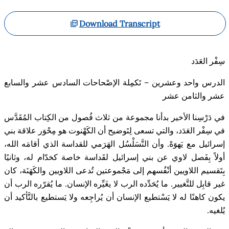
Download Transcript
سِفْر العَدَد
الدرس واحد وعشرين – تَكمِلة ال
صْحاحات السادس عشر والسابع
عشر والثامن عشر
في دَرْسِنا الأخير بدأنا مجموعة من ثلاث فُصول من الكِتاب المُقَدَّس
في سِفْر العَدَد، والتي تسعى لِتَوضيح أن الكَهْنوت هو مِح
و
ر علاقة بني
إسرائيل مع يَهوَهْ. وأن التَّسَلْسُل الهَرَمي للقداسة الذي أقامَه الله،
أولاً بِفَصل لاوي عن بني إسرائيل لقَداسة خاصة كخدّام له، وثانيًا
بِتَقسيم اللاويين أنْفُسهم إلى مَجْموعتين تُدعى اللاويين والكَهَنَة، كان
غير قابِل للتَّغيير. ما يُحَدِّده الرب لا يغَيِّره الإنسان. ما يُقرّره الرب أن
يكون كاهنًا له لا يَسْتطيع الإنسان أن يُراجِعه ولا يَستطيع بالتَّأكيد أن
يُلغيه
.