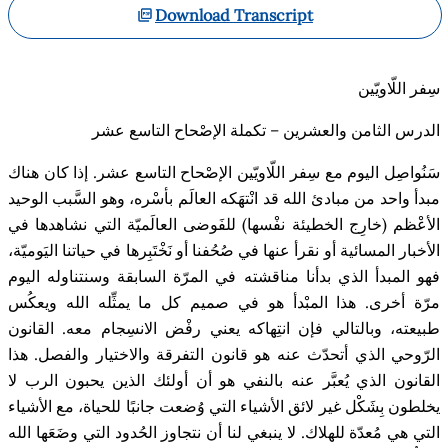
Download Transcript
سِفر اللّاويّين
الدرس الثامن والعشرين – تكملة الإصْحاح التاسع عشر
سَنُواصِل اليوم مع سِفر اللّاويّين الإصْحاح التاسع عشر. إذا كان هناك
مبدأ واحد من مبادئ الله قد انْتهَكه العالَم بأسْره، وهو السَّبب الوحيد
الأعْظم (خارِج الخطيئة نفْسها) للفَوضى العالَميّة التي نشاهدها في
الأخبار المسائية أو نقرأ عنها في صُحُفنا أو نَخْتَبِرها في حياتنا اليَوميّة،
فهو المبدأ الذي بدأنا مناقشته في المرّة السابقة وسنتناوله اليوم
مرّة أخرى. هذا المبْدأ هو في صميم كل ما يمثِّله الله ويعكُس
طبيعته، وبالتالي فإن انتِهاكه يعني رفْض الانسِجام معه. القانون
الرّوحي الذي أتحدّث عنه هو قانون التفرقة والاختيار والفصل. هذا
القانون الذي يُعبَّر عنه بالنفي هو أن أولئك الذين يحبون الرب لا
يخلطون بِشَكْل غير لائق الأشياء التي وُضعت جانبًا للحياة، مع الأشياء
التي هي مُعدّة للهلاك. لا ينبغي لنا أن نتجاوز الحُدود التي وضَعَها الله