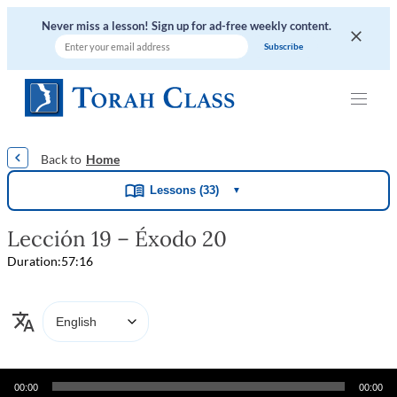
Never miss a lesson! Sign up for ad-free weekly content.
|
|
|
|
|
Home
Lessons (33)
▼
Lección 19 – Éxodo 20
Duration:
57:16
Audio
00:00
00:00