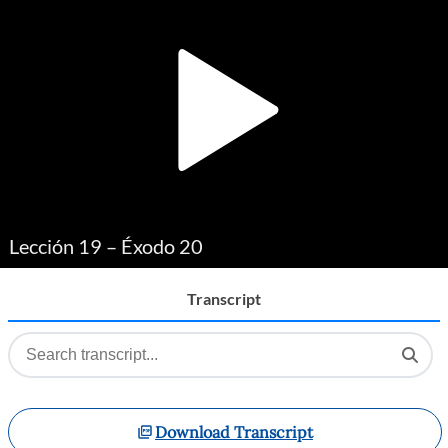
Player
Lección 19 – Éxodo 20
Transcript
Download Transcript