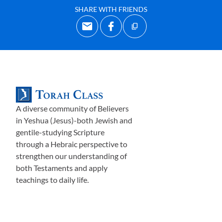
usar tu mejor atuendo).
SHARE WITH FRIENDS
Esta semana no se vuelve mucho más fácil porque el
siguiente mandamiento se refiere a observar el sábado.
Volvamos a Leer Éxodo 20:8 al 11
La 4ta Palabra comienza con “Acuérdate del sábado, para
separarlo para Dios”. Nos explica que el sábado es el 7mo
día de la semana, y nos dice a nosotros cómo debemos ver
A diverse community of Believers
in Yeshua (Jesus)-both Jewish and
el sábado, Shabbat en hebreo; y luego esta Palabra termina
gentile-studying Scripture
con esto: “por tanto Jehová bendijo el sábado, y lo separa
through a Hebraic perspective to
para ÉL Mismo.”
strengthen our understanding of
En las próximas semanas, examinaremos más elementos
both Testaments and apply
teachings to daily life.
del sábado, porque es sin duda un tema candente entre
los creyentes y un tema de interés e importancia en toda
la Biblia. Principalmente, quiero darles material para
reflexionar sobre el sábado, ya que si los cristianos DEBEN