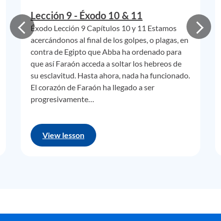
lo fue 3000 años atrás en Egipto.
Lección 9 - Éxodo 10 & 11
Éxodo Lección 9 Capítulos 10 y 11 Estamos
acercándonos al final de los golpes, o plagas, en
Imagínate si nuestra agua potable llegase a estar
contra de Egipto que Abba ha ordenado para
que así Faraón acceda a soltar los hebreos de
contaminada a una escala universal; ¿pudiéramos usar
su esclavitud. Hasta ahora, nada ha funcionado.
filtrado para resolverlo? Probablemente, pero sería un
El corazón de Faraón ha llegado a ser
gran gasto y solo las naciones más ricas pudieran
progresivamente…
inicialmente tenerlo más disponible: cientos de millones
morirían de solo un poco más que agua contaminada.
View lesson
Mira lo que una simple
tormenta (
Huracán Katrina) hizo a
Nueva Orleans y las áreas cercanas, y como afectó a
nuestra economía y casi derrocó a nuestro presidente
actual. No hay nada tecnológico en particular sobre un
huracán, ¿verdad? Solo muchos vientos y mucha lluvia…
Recuerda el desastre en Mt. St. Helens hace unos cuantos