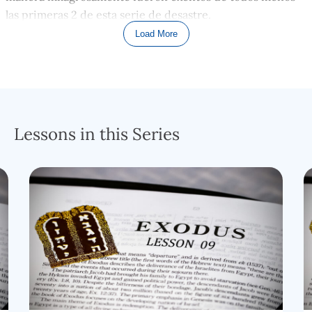
las primeras 2 de esta serie de desastre.
Load More
LEE CAPÍTULO 10
Nosotros pudiéramos mirar a todas estas plagas en contra
de Egipto, el agua ensangrentada, el granizo, las ampollas
de la piel, y ahora las langostas, y las podemos ver como
algo antiguo que solo lo pudiésemos ver en naciones
Lessons in this Series
subdesarrolladas. Si el Señor estuviese haciendo esto en
nuestros días, en América o Europa, las plagas serían más
veloces
…
. las
mismas tuviesen una atracción o causa más
moderna y tecnológica: bombas
nucleares, armas
biológicas, nuestra red eléctrica fallando, chip de
computadoras siendo neutralizados, extraterrestres
atacando desde el espacio, etc. Pero, si nosotros
pensamos acerca de cada uno de estos golpes que
estamos leyendo en Éxodo, los mismos serían tan
devastador hoy en día en cualquier lugar del mundo como