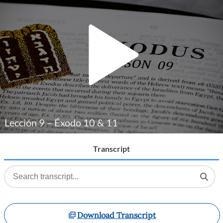
Player
Lección 9 – Éxodo 10 & 11
Transcript
Download Transcript