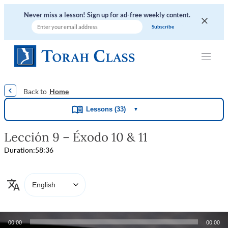
Never miss a lesson! Sign up for ad-free weekly content.
|
|
|
|
|
Home
Lessons (33)
▼
Lección 9 – Éxodo 10 & 11
Duration:
58:36
Audio
00:00
00:00