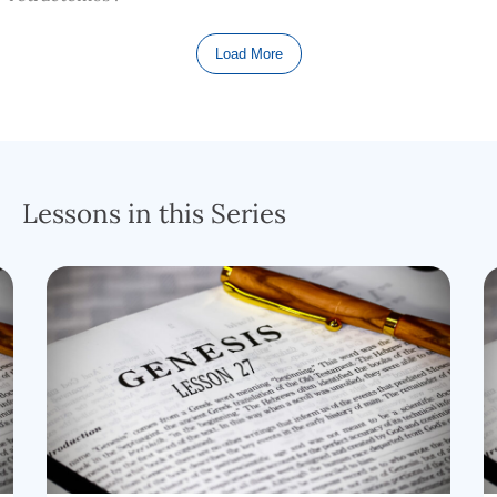
Cuán frecuentemente todos hemos sufrido al ver
Load More
claramente los requisitos de Dios para nosotros, pero le
preguntamos a ÉL por una decisión diferente que mejor
vaya con nuestra agenda personal, nuestra visión de lo
que nosotros creemos que debe ser. Esto fue lo mismo
que Isaac hizo, y lo único que creó fue problemas.
Lessons in this Series
Este capítulo comienza con el anciano, ciego, y enfermo
Isaac diciéndole a Esaú que vaya a cazar carne para una
cena conmemorativa que era parte de la bendición que
Isaac quería otorgar sobre Esaú. Esto, por supuesto, no
era lo que Dios le había dicho a Isaac, a través de su
esposa Rebeca acerca de lo que iba a suceder. ¿Será que
Isaac, todos esos años atrás, simplemente decidió ignorar
lo que su esposa le había dicho….tal vez escéptico? ¿Acaso
el había formado una unión con Esaú y no podía soportar
el hecho de que iba a quitar esta importante bendición de