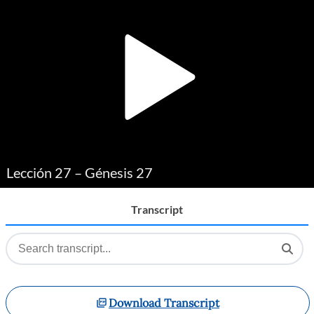
Player
Lección 27 – Génesis 27
Transcript
Download Transcript