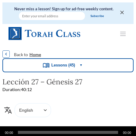
Never miss a lesson! Sign up for ad-free weekly content.
|
|
|
|
|
Home
Lessons (45)
▼
Lección 27 – Génesis 27
Duration:
40:12
Audio
00:00
00:00