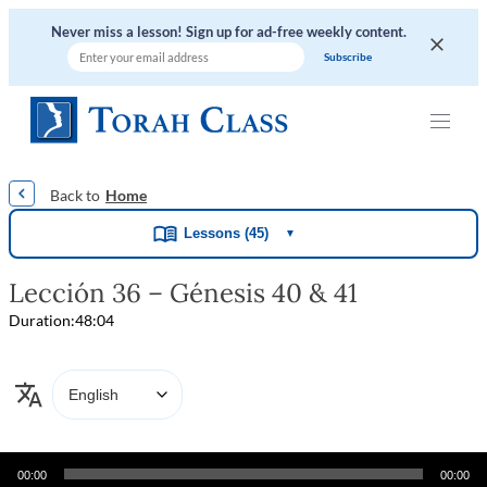
Never miss a lesson! Sign up for ad-free weekly content.
|
|
|
|
|
Home
Lessons (45)
▼
Lección 36 – Génesis 40 & 41
Duration:
48:04
Audio
00:00
00:00