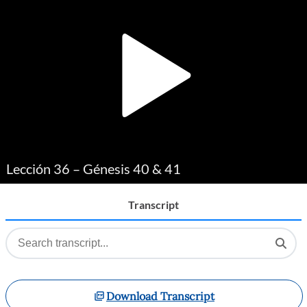
Player
Lección 36 – Génesis 40 & 41
Transcript
Download Transcript