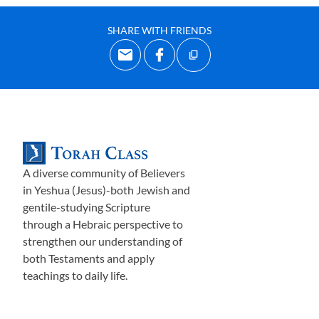
sueños…..que le dijeran el significado de sus visiones. Los
sueños eran considerados muy importantes en esa era, y
SHARE WITH FRIENDS
por lo tanto había intérpretes profesionales de sueños,
disponibles a cambio de una tarifa. Comenzamos a ver el
nivel de fe al que los sufrimientos de José lo habían
llevado, ya que él responde “¿acaso no son de Dios las
interpretaciones? Y, les pide que le cuenten el sueño.
Ellos proceden, con el copero siendo el primero. Él habla
de una vid, con tres ramas y uvas formándose en las
A diverse community of Believers
ramas, lo cual él las convierte en vino para el Faraón.
in Yeshua (Jesus)-both Jewish and
Instantáneamente, Dios le da a José el significado, y José
gentile-studying Scripture
through a Hebraic perspective to
le da al copero buenas noticias: en 3 días Faraón va a
strengthen our understanding of
restituir el copero a su posición, y todo estará bien.
both Testaments and apply
Esto parece, que animó al panadero, quien
teachings to daily life.
indudablemente como resultado de haber sido testigo de
la interpretación del sueño del copero, también esperaba