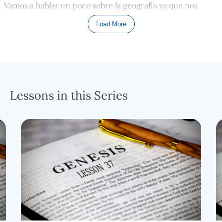
Vamos a hablar un poco sobre la geografía ya que nos
ayuda a entender la situación en general de esta sección
Load More
de la Torá, y nos explica por qué muchas cosas sucedieron
de esa forma.
Primero: las clasiﬁcaciones regionales de Egipto son
prácticamente al revés de lo que nosotros normalmente
pudiésemos pensar. Egipto era referido como Egipto
Lessons in this Series
Superior y Egipto Inferior; interesantemente Egipto
Superior está al sur, y Egipto Inferior está al norte. Más
bien, esto es porque el Rio Nilo corre del sur al norte…
corre de Egipto Superior a Egipto Inferior. Y, esto ayuda a
explicar porque el sur de Egipto se llama Superior.
Obviamente, el agua corre cuesta abajo. Como podemos
ver, la parte ﬁnal del sur de Egipto está en una elevación
un poco más alta que la parte ﬁnal del norte; por lo tanto,
como todos sabemos que un rio corre de ARRIBA hacia
ABAJO, la parte ﬁnal del sur del Rio se llama superior, y la