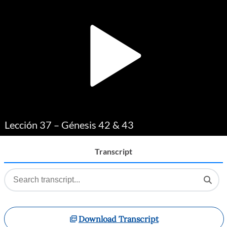
Player
Lección 37 – Génesis 42 & 43
Transcript
Download Transcript