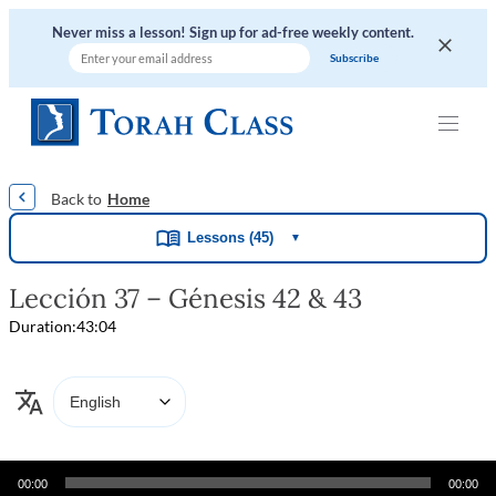
Never miss a lesson! Sign up for ad-free weekly content.
|
|
|
|
|
Home
Lessons (45)
▼
Lección 37 – Génesis 42 & 43
Duration:
43:04
Audio
00:00
00:00