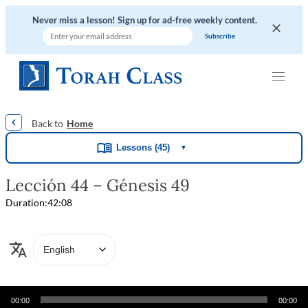
Never miss a lesson! Sign up for ad-free weekly content.
|
|
|
|
|
Home
Lessons (45)
▼
Lección 44 – Génesis 49
Duration:
42:08
Audio
00:00
00:00