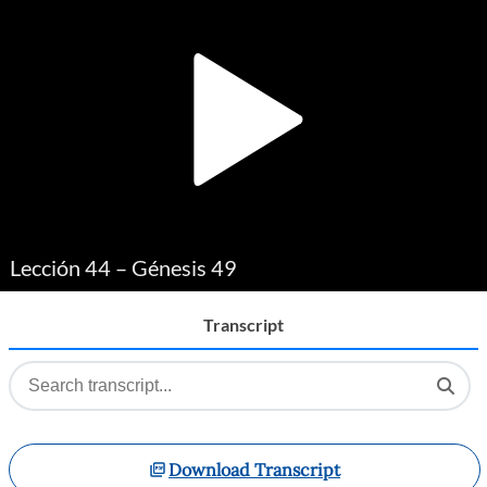
Player
Lección 44 – Génesis 49
Transcript
Download Transcript