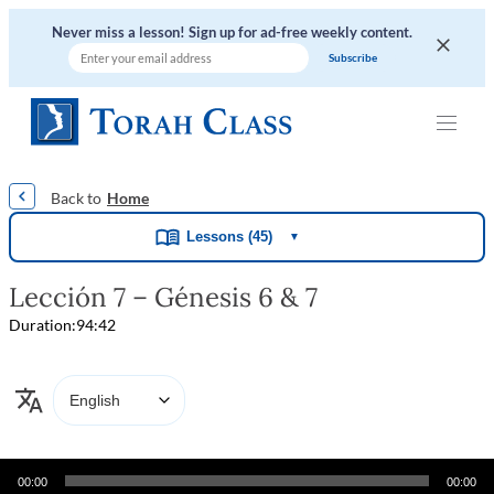
Never miss a lesson! Sign up for ad-free weekly content.
|
|
|
|
|
Home
Lessons (45)
▼
Lección 7 – Génesis 6 & 7
Duration:
94:42
Audio
00:00
00:00