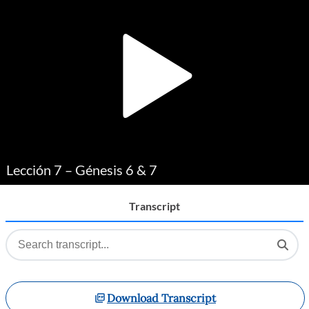
Player
Lección 7 – Génesis 6 & 7
Transcript
Download Transcript