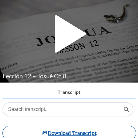
Player
Lección 12 – Josué Ch 8
Transcript
Download Transcript