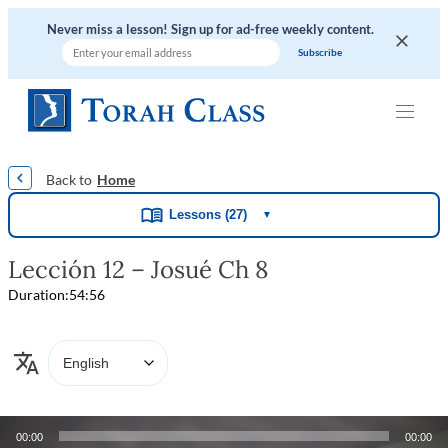
Never miss a lesson! Sign up for ad-free weekly content.
|
|
|
|
|
Home
Lessons (27)
▼
Lección 12 – Josué Ch 8
Duration:
54:56
Audio
00:00
00:00