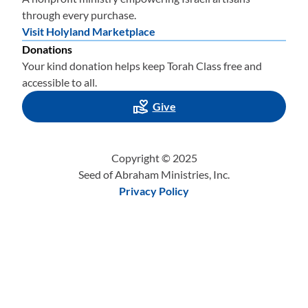
anuales. Significaba adoptar el estilo de vida divinamente
through every purchase.
ordenado. Significaba tomar cada decisión de la vida a la
Visit Holyland Marketplace
luz del liderazgo divino, no en la oscuridad de la
Donations
Your kind donation helps keep Torah Class free and
autoconfianza personal o de las reglas impuestas por el
accessible to all.
hombre.
Give
Significaba que Dios podía, y de hecho lo haría, deshacer
los elementos de la historia de la salvación; pero lo hacía
cuando elegía castigar a su pueblo, no en respuesta a
Copyright © 2025
cuando su pueblo tenía miedo y por eso se retraía ante las
Seed of Abraham Ministries, Inc.
dificultades y los reveses".
Privacy Policy
Qué palabras tan poderosas las que este hombre culto,
Trent Butler, llegó a comprender y pronunciar tras años
de estudio bíblico y maduración en su fe. Espero que a
muchos de ustedes les hayan impactado tanto como a mí.
Las batallas de Jericó y Hai son solo el trasfondo esencial