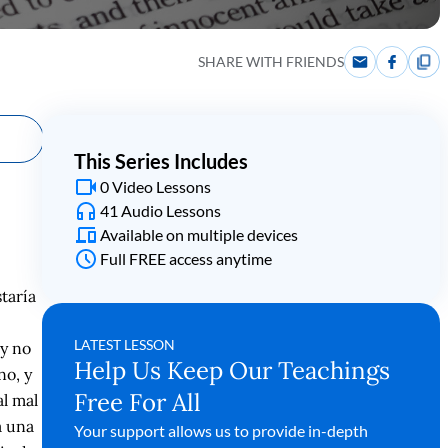
SHARE WITH FRIENDS
This Series Includes
0 Video Lessons
41 Audio Lessons
Available on multiple devices
Full FREE access anytime
taría
LATEST LESSON
ey no
Help Us Keep Our Teachings
no, y
Free For All
al mal
a una
Your support allows us to provide in-depth