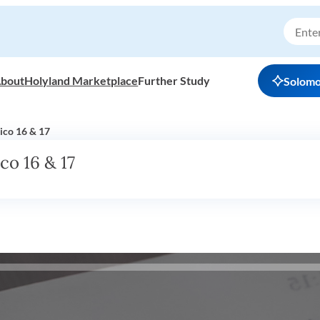
bout
Holyland Marketplace
Further Study
Solom
tico 16 & 17
co 16 & 17