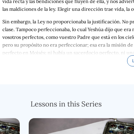
vida recta y las bendiciones que fluyen de ella, y nos advie
las maldiciones de la ley. Elegir una dirección trae vida, la 
Sin embargo, la Ley no proporcionaba la justificación. No p
clase. Tampoco perfeccionaba, lo cual Yeshúa dijo que era n
vosotros perfectos, como vuestro Padre que está en los ciel
pero su propósito no era perfeccionar; esa era la misión de
perfecto en Moisés; ni había un sacerdocio perfecto, ni una
lugar, los sacrificios rituales y las limpiezas tenían que con
abundaban; tanto que la iniquidad se amontonaba en la gen
como todos los instrumentos rituales sagrados, incluso el A
Una vez al año le correspondía al Sumo Sacerdote correr u
sagrado, el Lugar Santísimo, y allí se disponía a limpiar el
Lessons in this Series
Yom Kippur, y el pueblo comprendía tan bien su enorme imp
simplemente "EL Día". El Yom Kippur tiene lugar el décimo 
bíblico. Incluso el número del mes y del día es significativo: 
largo de 7 meses.