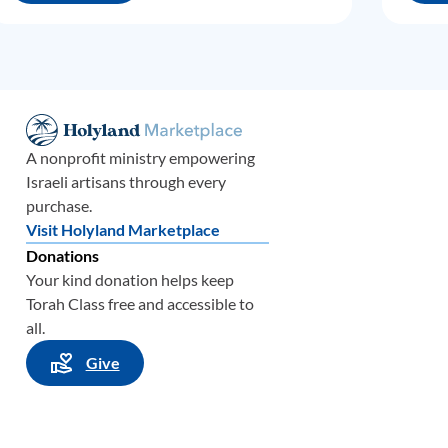
an
e
A nonprofit ministry empowering
om
Israeli artisans through every
to era
purchase.
Visit Holyland Marketplace
el
Donations
ue
Your kind donation helps keep
Torah Class free and accessible to
all.
Give
este
iar y
ra ser