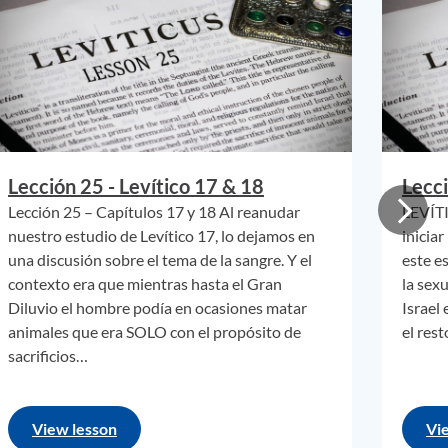
ío),
 del
e
 si la
irse
Lección 25 - Levítico 17 & 18
Lecci
n
Lección 25 – Capítulos 17 y 18 Al reanudar
LEVÍTI
nuestro estudio de Levítico 17, lo dejamos en
inicia
una discusión sobre el tema de la sangre. Y el
este e
emplo
contexto era que mientras hasta el Gran
la sex
Diluvio el hombre podía en ocasiones matar
Israel 
animales que era SOLO con el propósito de
el res
 un
sacrificios…
do y
Nuevo
View lesson
Vi
ante