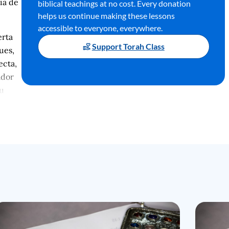
ia de
biblical teachings at no cost. Every donation
helps us continue making these lessons
accessible to everyone, everywhere.
erta
Support Torah Class
ues,
ecta,
ador
su
dicia
así
tuario
lamaba
o
r a lo