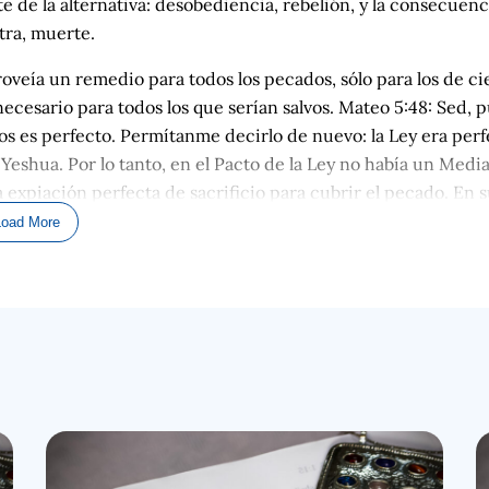
rte de la alternativa: desobediencia, rebelión, y la consecuenc
otra, muerte.
roveía un remedio para todos los pecados, sólo para los de ci
ecesario para todos los que serían salvos. Mateo 5:48: Sed, p
os es perfecto. Permítanme decirlo de nuevo: la Ley era perf
 Yeshua. Por lo tanto, en el Pacto de la Ley no había un Medi
 expiación perfecta de sacrificio para cubrir el pecado. En 
tinuar día tras día, año tras año. Aun así, el pecado y la inmun
Load More
te y la inmundicia ensuciaba el mismo Tabernáculo de Dios, 
ltar de Bronce.
n enorme riesgo entrando en la zona más restringida del san
 lugar y su mobiliario. Este momento señalado anualmente se l
ortancia que se ganó el apodo de "el Gran Día", o incluso
día del séptimo mes del calendario del ciclo religioso hebre
el 7º mes es el mes sabático. Las 7 Fiestas Bíblicas tienen luga