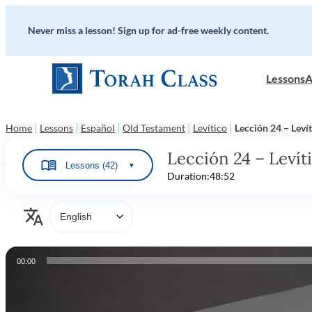
Never miss a lesson! Sign up for ad-free weekly content.
Lessons
A
|
|
|
|
|
Home
Lessons
Español
Old Testament
Levítico
Lección 24 – Leví
Lección 24 – Levíti
Lessons (42)
▼
Duration:
48:52
Audio
00:00
Player