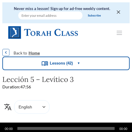
Never miss a lesson! Sign up for ad-free weekly content.
|
|
|
|
|
Home
Lessons (42)
▼
Lección 5 – Levítico 3
Duration:
47:56
Audio
00:00
00:00