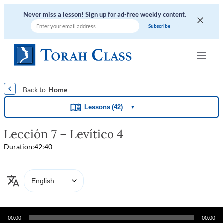
Never miss a lesson! Sign up for ad-free weekly content.
|
|
|
|
|
Home
Lessons (42)
▼
Lección 7 – Levítico 4
Duration:
42:40
Audio
00:00
00:00