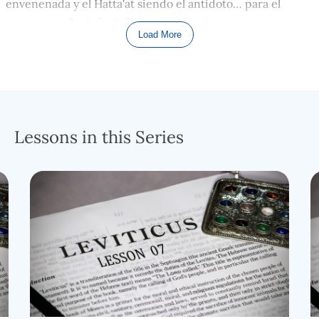
envenenada y el Hatta'at siendo el antídoto… para el
veneno que ha infectado a esa persona.
Load More
La forma en que se produjo el envenenamiento y la
naturaleza exacta del veneno carecen de importancia:
sólo se trata de la condición de la persona que ha sido
envenenada. Sé que a veces es difícil para nuestras
mentes ver la diferencia entre la persona que comete un
Lessons in this Series
pecado, y el pecado en sí, o incluso cómo ese pecado
cambia la condición del pecador. Así que permítanme
intentar otra ilustración del propósito de la Ofrenda de
Purificación. Un hombre entra tambaleándose en la sala
de urgencias de un hospital con una herida de bala en el
pecho y se desploma, incapaz de dar ninguna
información a los médicos y enfermeras; el personal del
hospital entra inmediatamente en acción y se pone a
determinar el alcance de la herida y cómo tratarla…. por
el bien del paciente. Su única intención, todo su esfuerzo,