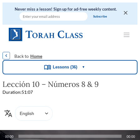
Never miss a lesson! Sign up for ad-free weekly content.
|
|
|
|
|
Home
Lessons (36)
▼
Lección 10 – Números 8 & 9
Duration:
51:07
Audio
00:00
00:00