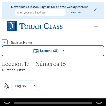
Never miss a lesson! Sign up for ad-free weekly content.
|
|
|
|
|
Home
Lessons (36)
▼
Lección 17 – Números 15
Duration:
44:49
Audio
00:00
00:00