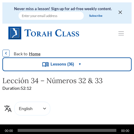
Never miss a lesson! Sign up for ad-free weekly content.
|
|
|
|
|
Home
Lessons (36)
▼
Lección 34 – Números 32 & 33
Duration:
52:12
Audio
00:00
00:00