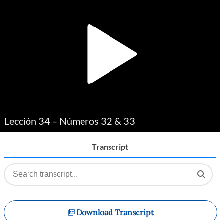
Player
Lección 34 – Números 32 & 33
Transcript
Download Transcript