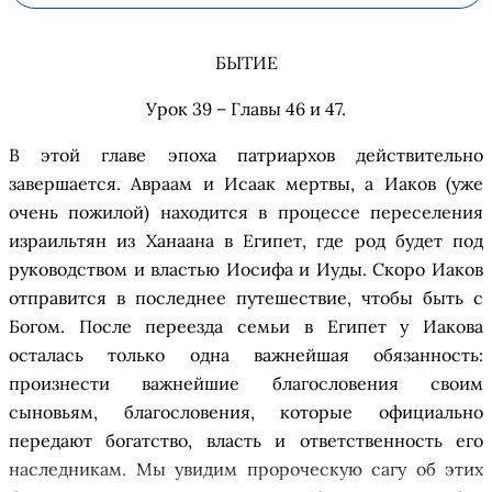
БЫТИЕ
Урок 39 – Главы 46 и 47
.
В
этой глав
е
эпоха
п
атриархов действительно
завершается. Авраам и Исаак мертвы, а Иаков (
уже
очень пожилой
) находится в
процессе
переселения
израильтян из Ханаана в Египет
, где род будет
под
руководством и властью
Иосифа и Иуды.
Скоро
Иаков
отправится
в
последнее
путешествие
, чтобы быть с
Богом. После переезда семьи в Египет у Иакова
осталась только одна
важнейшая
обязанность:
произнести важнейшие благословения своим
сыновьям
,
благословения, которые официально
передают богатство, власть и ответственность его
наследникам
. Мы увидим пророческую сагу об этих