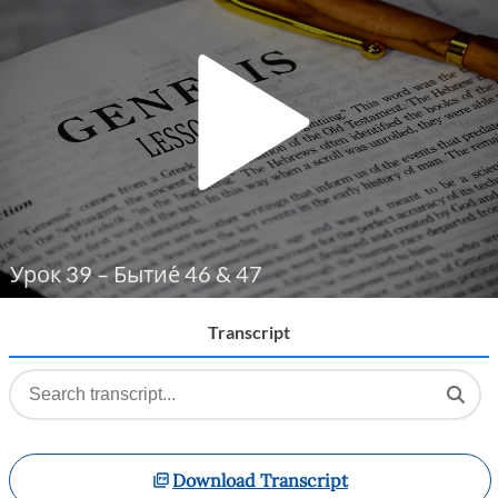
Player
Урок 39 – Бытие́ 46 & 47
Transcript
Download Transcript