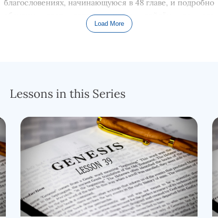
благословениях, начинающуюся в
48
главе, и подробно
обсудим этот вопрос, когда до
йдём до его
Load More
рассмотрения
.
Интересно отметить использование слова
«
израильтяне
»
в этой главе
,
потому что
род
Израиля
теперь вырос достаточно, чтобы
претендовать на
обозначение
национального статуса.
Lessons in this Series
ПРОЧИТАЙТЕ
всю
46 главу
КНИГ
И
БЫТИЕ
.
Давайте на мгновение
представим
,
что думал
Иаков по
поводу того, что они покинули Ханаан и отправились в
Египет, чтобы присоединиться к его самому
любимому сыну Иосифу. Конечно, он был безмерно
благодарен за то, что его давно потерянный сын жив, и
скоро он снова будет вместе с ним. И теперь он был
уверен, что его
род
, 12 колен
Израилевых
, пережив
ё
т
голод, охвативший
окружающий
мир, благодаря