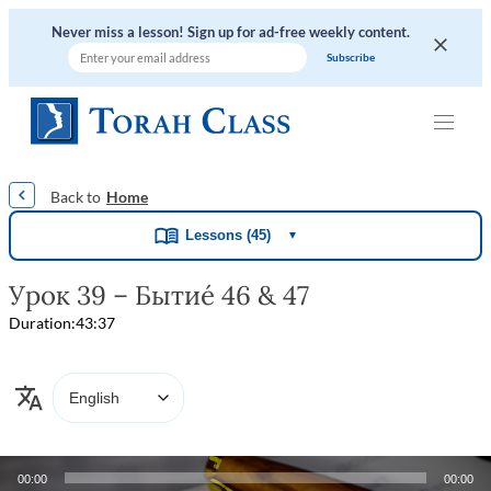
Never miss a lesson! Sign up for ad-free weekly content.
|
|
|
|
|
Home
Lessons (45)
▼
Урок 39 – Бытие́ 46 & 47
Duration:
43:37
Audio
00:00
00:00