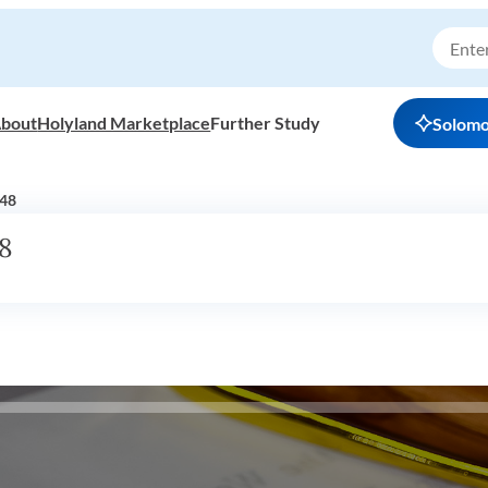
bout
Holyland Marketplace
Further Study
Solom
 48
8