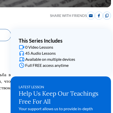
SHARE WITH FRIENDS
This Series Includes
0 Video Lessons
45 Audio Lessons
Available on multiple devices
Full FREE access anytime
ьба в
м, что
LATEST LESSON
ством
Help Us Keep Our Teachings
Free For All
Your support allows us to provide in-depth