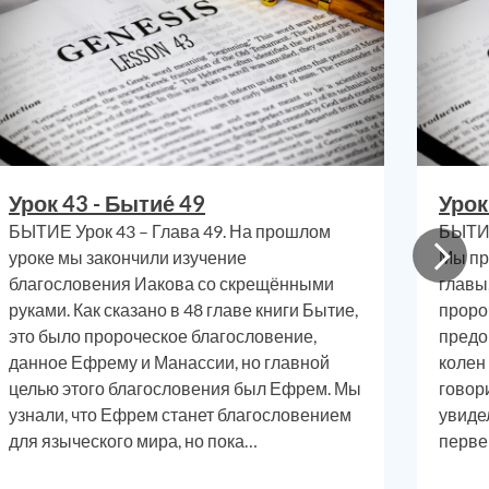
 быть
 были
, что
дным,
ость,
ичный
Урок 43 - Бытие́ 49
Урок
все из
БЫТИЕ Урок 43 – Глава 49. На прошлом
БЫТИЕ
па
ми
,
уроке мы закончили изучение
Мы пр
туалы
благословения Иакова со скрещёнными
главы
руками. Как сказано в 48 главе книги Бытие,
проро
это было пророческое благословение,
предо
рство
данное Ефрему и Манассии, но главной
колен
кроме
целью этого благословения был Ефрем. Мы
говор
о или
узнали, что Ефрем станет благословением
увиде
для языческого мира, но пока…
перве
уемся