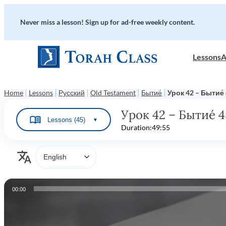
Never miss a lesson! Sign up for ad-free weekly content.
Lessons
A
|
|
|
|
|
Home
Lessons
Русский
Old Testament
Бытие́
Урок 42 – Бытие́
Урок 42 – Бытие́ 4
Lessons (45)
▼
Duration:
49:55
Audio
00:00
Player