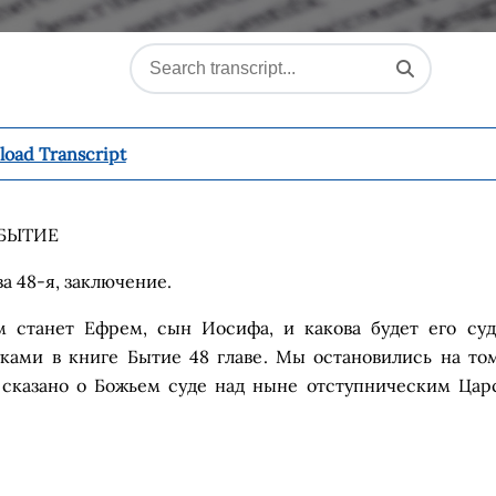
oad Transcript
БЫТИЕ
ва 48-я, з
аключение
.
м станет Ефрем, сын Иосифа, и какова будет его суд
к
ами
в
к
ниге
Б
ыти
е
48
главе
.
М
ы
остановились на
т
о
е сказано о Божьем суде над ныне отступническим Цар