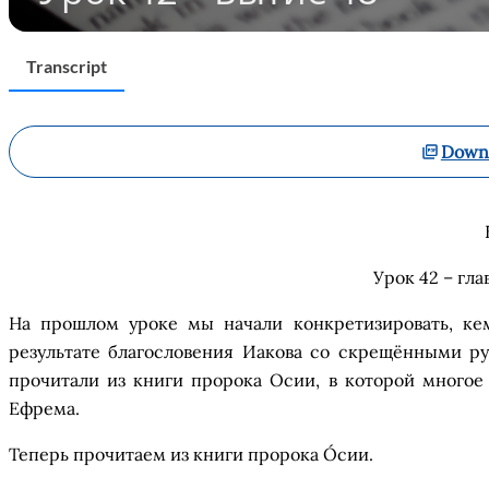
Transcript
Downl
Урок 42
–
гла
На прошло
м
уроке
мы начали конкретизировать, ке
результате
б
лагословения Иакова
со
скрещ
ё
нны
ми
ру
прочитали из
книг
и
п
ророка
Осии
, в которой много
Ефрема.
Теперь прочитаем из книги пророка
О́сии
.