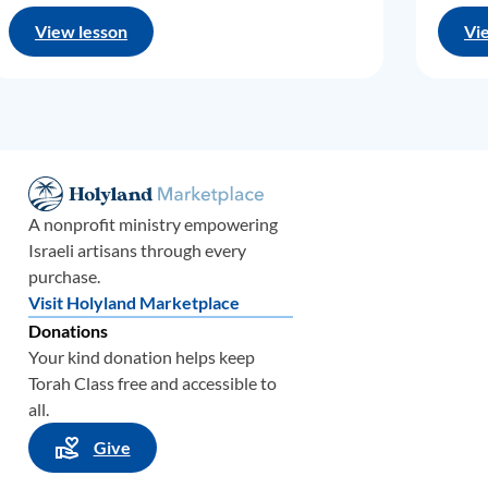
аиля.
View lesson
Vi
ен на
о, как
 и во
руппу
аться
A nonprofit ministry empowering
 жить
Israeli artisans through every
илем.
purchase.
л
это.
Visit Holyland Marketplace
ных в
Donations
е), и
Your kind donation helps keep
и
их в
Torah Class free and accessible to
all.
Give
о, мы
или в