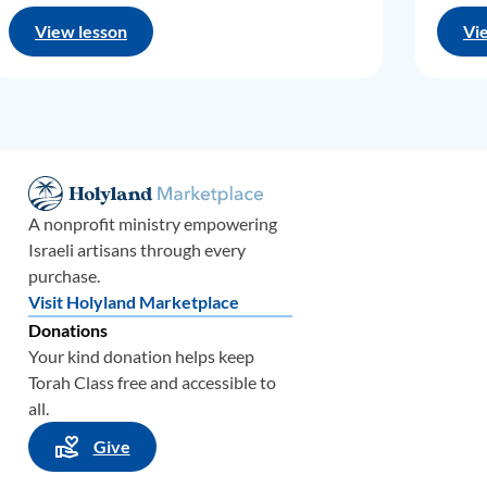
View lesson
Vi
авлял
ова с
ания,
ретьи
A nonprofit ministry empowering
ые из
Israeli artisans through every
ечно,
purchase.
учили
Visit Holyland Marketplace
илить
Donations
ужим,
Your kind donation helps keep
ленам
Torah Class free and accessible to
all.
Give
так
ом
ельно