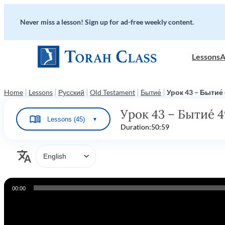
Never miss a lesson! Sign up for ad-free weekly content.
Lessons
A
|
|
|
|
|
Home
Lessons
Русский
Old Testament
Бытие́
Урок 43 – Бытие́
Урок 43 – Бытие́ 
Lessons (45)
▼
Duration:
50:59
Audio
00:00
Player