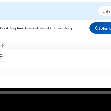
bout
Holyland Marketplace
Further Study
Solom
 49
49