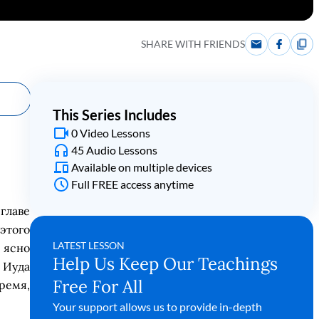
SHARE WITH FRIENDS
This Series Includes
0 Video Lessons
45 Audio Lessons
Available on multiple devices
Full FREE access anytime
главе
этого
LATEST LESSON
 ясн
о
Help Us Keep Our Teachings
 Иуда
Free For All
время
,
Your support allows us to provide in-depth