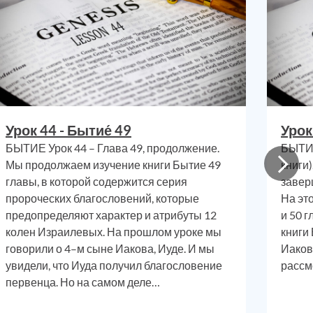
, что
о они
вал
и
ой-то
ение,
ельно
 было
Урок 44 - Бытие́ 49
Урок
оворит
БЫТИЕ Урок 44 – Глава 49, продолжение.
БЫТИЕ
-либо
Мы продолжаем изучение книги Бытие 49
книги
мена,
главы, в которой содержится серия
завер
ик
ам
.
пророческих благословений, которые
На эт
сте в
предопределяют характер и атрибуты 12
и 50 
может
колен Израилевых. На прошлом уроке мы
книги
говорили о 4–м сыне Иакова, Иуде. И мы
Иаков
енной
увидели, что Иуда получил благословение
рассм
ние к
первенца. Но на самом деле…
идам
в