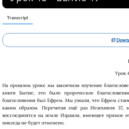
Transcript
Downl
Урок 4
На
прошлом уроке
мы закончили изучение
б
лагослов
к
ниг
и
Быти
е,
это было пророческое благословен
благословения был Ефрем. Мы
узна
ли, что Ефрем
стан
как
им образом
.
Перечитав ещё раз
Иезекииля
37, м
воссоединятся на
з
емле Израиля, име
ющее
прямое от
никогда не будет отменено.