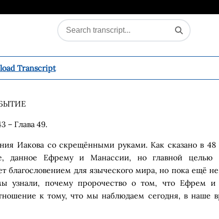
oad Transcript
БЫТИЕ
3 – Глава 49
.
ения Иакова со
скрещёнными
руками. К
ак сказано
в
48
ие, данное Ефрему и
Манассии
, но главной целью 
ет благословением для языческого мира
,
но
пока
ещ
ё
не
ы узнали, почему пророчество о том, что Ефрем и
ношение к тому, что мы наблюдаем сегодня, в наше 