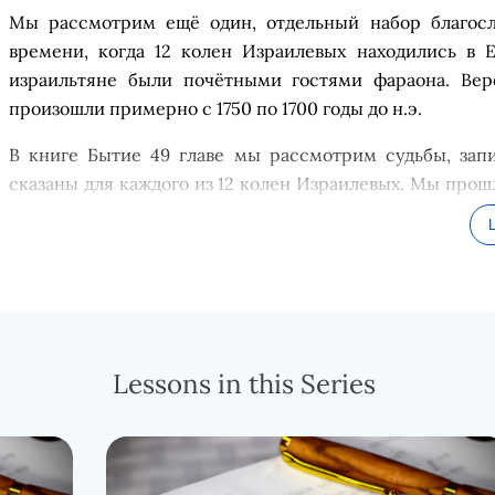
М
ы рассмотрим ещ
ё
один, отдельный набор благосл
времени, когда 12 колен
Израилевых
находились в Е
израильтяне были поч
ё
тными гостями фараона.
В
ер
произошли
примерно с
1750
по
1700
год
ы
до н.э.
В книге Быти
е
49
главе
мы рассмотрим судьбы,
за
п
сказаны
для каждого из 12 колен
Израилевых
. Мы прошл
мы
читали, как
Израиль
получил своё название, когд
пророчества, касающиеся будущего отдельных колен Из
того, что мы узна
ё
м о них, уже является сбывшимс
абсолютную безошибочность и буквальный характер би
потому что вс
ё
ещ
ё
есть много пророчеств о колен
другие, которые скоро исполнятся. Действительно, 
Lessons in this Series
туманен, но завеса начинает приподниматься. Я думаю
будем изучать об этих
кол
енах, то книга
Откровение
, в
например, на прошло
м
урок
е мы обнаружили, что сост
чем в Торе
:
Ефрем и Дан удалены, а Иосиф и Левий доба