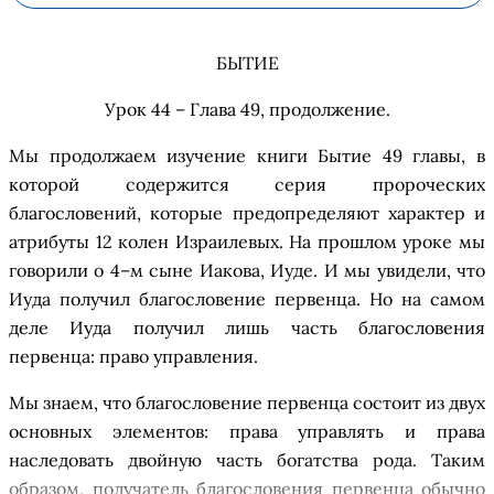
БЫТИЕ
Урок 44 – Глава 49
,
п
родолжение
.
М
ы продолжаем изучение
к
ниги Быти
е
49
главы, в
которой содержится
серия пророческих
благословений, которые предопределяют характер и
атрибуты 12 колен
Израилевых
. На
прошл
ом уроке
мы
говорили
о
4–м сын
е
Иакова, Иуд
е
. И мы увидели, что
Иуда
получил
б
лагословение
п
ервенца.
Но на самом
деле
Иуда
получил
лишь часть
б
лагословения
п
ервенца:
право
уп
рав
ления
.
Мы
знаем
, что
б
лагословение
п
ервенца состоит из двух
основных
элементов: права
уп
рав
ля
ть и права
наследовать двойную часть богатства
рода
. Таким
образом, получатель
б
лагословения
п
ервенца обычно