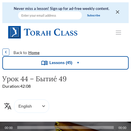
Never miss a lesson! Sign up for ad-free weekly content.
|
|
|
|
|
Home
Lessons (45)
▼
Урок 44 – Бытие́ 49
Duration:
42:08
Audio
00:00
00:00