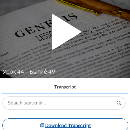
Player
Урок 44 – Бытие́ 49
Transcript
Download Transcript