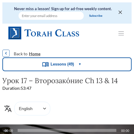
Never miss a lesson! Sign up for ad-free weekly content.
|
|
|
|
|
Home
Lessons (49)
▼
Урок 17 – Второзако́ние Ch 13 & 14
Duration:
53:47
Audio
00:00
00:00