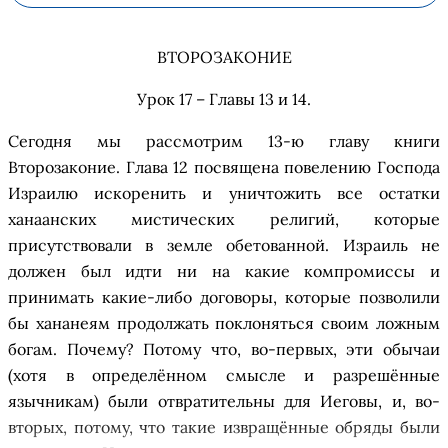
ВТОРОЗАКОНИЕ
Урок 17 – Главы 13 и 14
.
Сегодня мы рассмотрим 13-ю главу
книги
Второзакони
е
. Глава 12 посвящена повелению Господа
Израилю искоренить и уничтожить все остатки
ханаанских
мистических религий, которые
присутствовали в
з
емле
о
бетованной. Израиль не
должен был идти ни на какие компромиссы и
принимать какие-либо договоры, которые позвол
и
ли
бы
хананеям
продолжать поклоняться своим ложным
богам. Почему? Потому что, во-первых, эти обычаи
(хотя в определ
ё
нном смысле и разреш
ё
нные
язычник
ам
) были отвратительны для Иеговы
,
и, во-
вторых, потому, что такие извращ
ё
нные обряды были