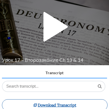
Player
Урок 17 – Второзако́ние Ch 13 & 14
Transcript
Download Transcript