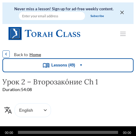
Never miss a lesson! Sign up for ad-free weekly content.
|
|
|
|
|
Home
Lessons (49)
▼
Урок 2 – Второзако́ние Ch 1
Duration:
54:08
Audio
00:00
00:00