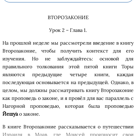
ВТОРОЗАКОНИЕ
Урок 2 – Глава 1
.
На прошлой неделе мы рассмотрели введение в
книгу
Второзаконие, чтобы
получить
контекст для его
изучения. Но не заблуждайтесь: основой для
правильного толкования этой пятой книги Торы
являются предыдущие четыре книги
,
каждая
последующая
основывается на
предыдуще
й. Однако, в
целом, мы должны рассматривать
книгу
Второзаконие
как проповедь о
з
аконе, и я пров
ё
л для вас параллель с
Нагорной проповедью, которая была проповедью
Йешу
а
о
з
аконе.
В
книге
Второзакони
е
рассказывается о путешествии
Израиля в
Моав
, где Моисей произносит свои