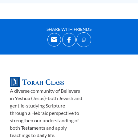
букву
«
в
ав
»
–
ו
,
а затем ещ
ё
48 букв, и мы получим
еврейскую букву
«
т
ав
»
–
ת
. То есть мы получаем
слово
Тор
а
, написанн
ое
справа налево
.
SHARE WITH FRIENDS
Э
то было бы не так удивительно, если бы мы не видели
аналогичную картину в начале
каждой
из
4 книг Торы,
которые предшествуют
книге
Второзакони
е
. В
к
ниге
Быти
е
1:1-5 мы находим повторяющийся образец слова
Тора,
написанного
в обычном для нас порядке
, прич
ё
м
каждая буква, образующая слово, находится на
расстоянии ровно 49 букв друг от друга. Начиная с
A diverse community of Believers
последней еврейской буквы слова
«
в начале
»
(
Бреши
т
),
in Yeshua (Jesus)-both Jewish and
а затем считая каждую 49-ю букву, мы получаем слово
gentile-studying Scripture
Тора по буквам.
through a Hebraic perspective to
То же самое происходит в книге Исход 1:1-6
,
начиная с
strengthen our understanding of
both Testaments and apply
последней буквы 2-го слова (
шмот
) во вступительной
teachings to daily life.
фразе
«
это имена
»
, мы получаем еврейскую букву
т
ав
.