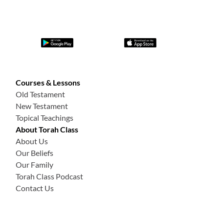
Затем,
от
счита
в
точно 49 букв, мы получаем
в
ав
,
затем
ещ
ё
49 букв, и мы получаем
реш
, а затем ещ
ё
49 букв, и
мы получаем
гэй
, которы
е вместе
образу
ю
т слово
Тора.
В
к
ниге Левит
есть отличие
. В книге Левит, священной
книге, написано божественное имя ЯХВЕ буквами
«
юд-
Courses & Lessons
г
эй-вав-
г
эй
»
–
יהוה
–
на расстоянии ровно 7 букв друг от
Old Testament
New Testament
друга. Начиная с
юд
в первом слове книги Левит
«
и
О
н
Topical Teachings
призвал
»
, а затем, считая каждую 7-ю букву, мы
About Torah Class
получаем имя Бога
–
Иегов
а
.
About Us
Когда мы переходим к
книге
Чис
е
л, мы получаем, как
Our Beliefs
Our Family
и
в
книге
Второзакони
е
, слово
«
Тора
»
, написанное
Torah Class Podcast
справа налево
с точным интервалом. Начиная с
Contact Us
первого слова
«
Моисей
»
в
книге
Ч
ис
е
л, мы берем
гэй
(последнюю букву имени Моисея
Моше
), а затем
отсчитываем
49 букв и получаем
реш
, ещ
ё
49 букв и