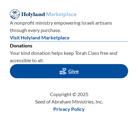
получаем
в
ав
, ещ
ё
49 букв и получаем
т
ав
.
Слово
Тора
написан
о
в обратном порядке.
A nonprofit ministry empowering Israeli artisans
Можно
заметить
другую закономерность
:
в
к
ниг
е
through every purchase.
Быти
е слово
Тора пишется
слева направо
, в книге
Visit Holyland Marketplace
Исход Тора
также
пишется
слева направо
, в книге
Donations
Левит
записано
имя Бога
–
Иегова, затем в
книге
Чис
е
л
Your kind donation helps keep Torah Class free and
Тора пишется
уже справа налево
и, наконец, в
книге
accessible to all.
Второзакони
е
Тора
также
пишется
справа налево
.
Give
Интервал в 49 букв является ключевым, потому что он
равен 7 X 7. Конечно, то, что
7
– это число, указывающее
Copyright © 2025
на совершенство
Бога
, и что 7 – это расстояние между
Seed of Abraham Ministries, Inc.
буквами в имени Бога в книге Левит, также весьма
Privacy Policy
поразительно.
Но тогда возникает вопрос: так почему же интервал в
книге
Второзакони
е
на единицу МЕНЬШЕ 49? Почему