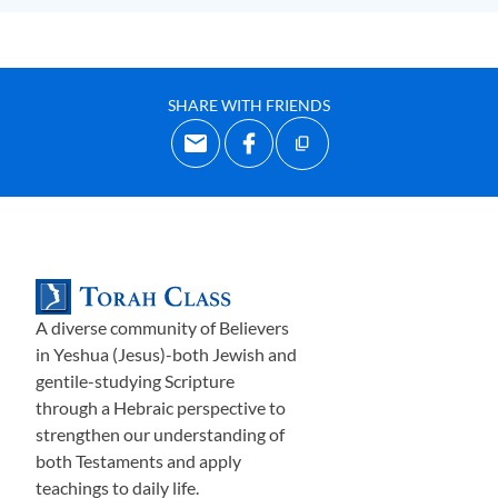
крови. Я хотел бы начать с довольно широкого
заявления, которое, я надеюсь, к концу сегодняшнего
урока
я объясню достаточно подробно, чтобы дать вам
лучшее представление об этом щекотливом предмете:
SHARE WITH FRIENDS
кровь находится в центре системы Божьего
правосудия так же, как точка опоры находится в
центре
качелей балансиров
. Когда о
дин
конец взлетает
в самый верх
, возникает один эффект, а когда он
возвращается в нижнюю точку
, возникает
противоположный эффект. На одном конце
спектра
злоупотребление кровью является причиной того, что
A diverse community of Believers
Господь ищет возмездия от человека, но на другом
in Yeshua (Jesus)-both Jewish and
конце правильное использование крови является
gentile-studying Scripture
средством от кровавого преступления.
Ж
ив
я
в
очень
through a Hebraic perspective to
либеральн
ом
обществе
, мы почти ничего не знаем о
strengthen our understanding of
необходимости, роли и центральной роли крови в
both Testaments and apply
Священн
ом
Писани
и
, потому что это оскорбляет наш
teachings to daily life.