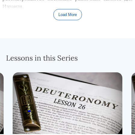
Израиля.
Load More
Ключом к пониманию первой части главы 21 является
то, что она вращается вокруг темы
кровавой вины.
Давайте вместе прочитаем часть
21
главы книги
Второзаконие.
Lessons in this Series
Прочитайте Второзаконие
21:1-9
.
Типичный подход уч
ё
ных и преподавателей к этой
главе состоит в том, чтобы сосредоточиться на
попытке придать смысл каждому из ритуальных
элементов, связанных с этим таинственным
переломом шеи
т
ел
ицы
(коров
ы
женского пола),
который совершается в ответ на проблему
нераскрытого убийства, соверш
ё
нного в местном
сообществе. Конечно, мы сделаем то же самое, однако