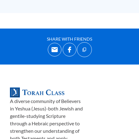
Затем перед верными Господу Всемогущему встала
неприятная задача предать мечу тысячи мятежных
евреев, которые отказались отвернуться от своего
идолопоклонства
.
С
реди тех, кто отказался и
стал
SHARE WITH FRIENDS
мишенью, были матери, отцы и дети некоторых из тех
левитов, которые
встали рядом с Моисеем
. Можете ли
вы представить себе муки тех, кто вонзает свои мечи и
кинжалы в сердца своих собственных родителей, а в
некоторых случаях собственных
сыновей и дочерей? И
вс
ё
же, несмотря на этот ужасный долг тех, кто предан
Иегове, они делали это не по собственному
разумению, а по приказу Иегов
ы
. Сами по себе они не
A diverse community of Believers
хотели этого делать и не испытывали никакой
in Yeshua (Jesus)-both Jewish and
враждебности, не говоря уже о ненависти к своим
gentile-studying Scripture
through a Hebraic perspective to
семьям и друзьям. Это был вопрос послушания. И на
strengthen our understanding of
самом деле это был типичный Божий способ вершить
both Testaments and apply