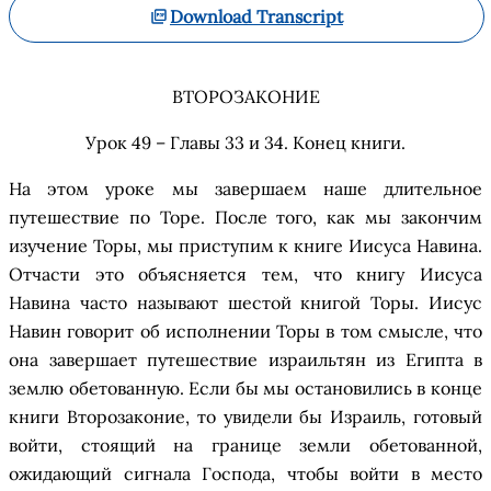
Download Transcript
ВТОРОЗАКОНИЕ
Урок 49 – Главы 33 и 34
.
Конец книги
.
На это
м
урок
е мы завершаем наше
длительное
путешествие по Торе. После того, как мы закончим
изучение Торы, мы приступим к книге Иисуса Навина.
Отчасти это объясняется тем, что книгу Иисуса
Навина часто называют шестой книгой Торы. Иисус
Навин говорит об исполнении Торы в том смысле, что
она завершает путешествие израильтян из Египта в
з
емлю
о
бетованную. Если бы мы остановились в конце
книги
Второзакони
е
,
то увидели бы Израиль, готовый
войти, стоящий на границе земли обетованной
,
ожидающий сигнала Господа, чтобы войти в место