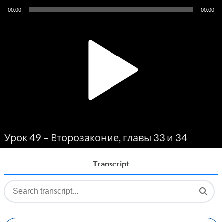
Audio
00:00
00:00
Player
Урок 49 – Второзаконие, главы 33 и 34
Transcript