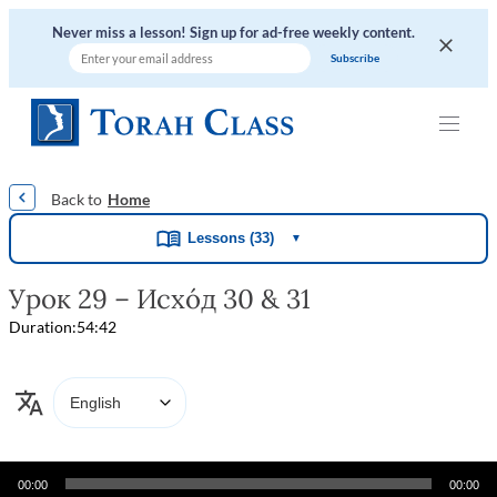
Never miss a lesson! Sign up for ad-free weekly content.
|
|
|
|
|
Home
Lessons (33)
▼
Урок 29 – Исхо́д 30 & 31
Duration:
54:42
Audio
00:00
00:00