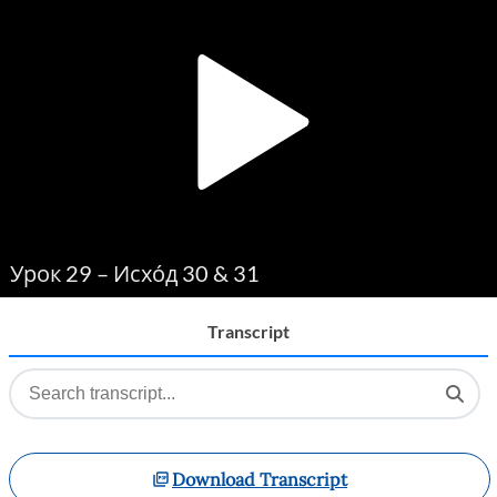
Player
Урок 29 – Исхо́д 30 & 31
Transcript
Download Transcript