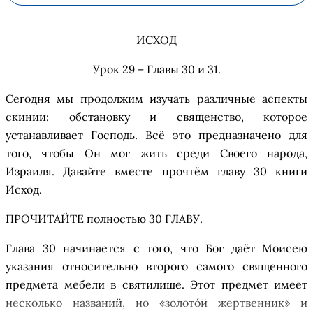
ИСХОД
Урок 29 – Главы 30 и 31
.
Сегодня мы продолжим изучать различные аспекты
с
кинии
:
обстановк
у
и священство, которое
устанавливает Господь. Вс
ё
это предназначено для
того, чтобы Он мог жить среди Своего народа,
Израиля. Давайте вместе прочт
ё
м главу 30 книги
Исход.
ПРОЧИТАЙТЕ
полностью
30
ГЛАВУ
.
Глава 30 начинается с того, что Бог да
ё
т Моисею
указания относительно
второ
го самого священного
предмета мебели в
с
вятилище. Этот предмет имеет
несколько названий, но
«
з
олото
й
жертвенник
»
и