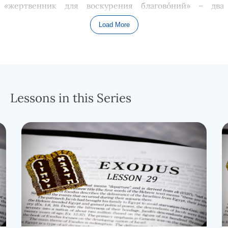
«
жертвенник для воскурения
благово
ний
»
– два
наиболее распростран
ё
нных.
Load More
Воскуре
ние
благовоний в
о
время
богослужени
я
было
довольно распростран
ё
нной практикой
ближневосточных культур того времени. Фактически,
жертвоприношения, воскурение благовоний и молитва
занимали центральное место в большинстве известных
Lessons in this Series
мировых религиозных практик той эпохи.
Значит
ли
это, что
израильтяне просто перен
яли эти
стандартные религиозные практики
, которы
е
были
им
уже давно знакомы
? В какой-то степени, да
,
но
сделали
они это
по
повелению
Бо
га
. Иегова
общается
с
человеком
с учётом его
особенностей
мировосприятия
, Он имеет дело с нами на НАШЕМ
уровне. Для Бога было бы совершенно невозможно
иметь дело с нами на СВО
Ё
М уровне, потому что мы
всего лишь люди. Именно ради НАС Бог да
ё
т нам