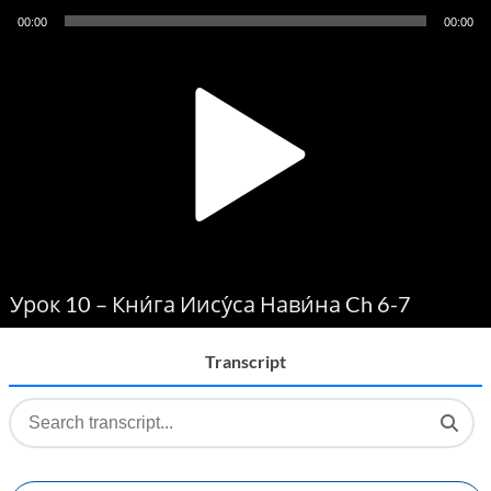
Audio
00:00
00:00
Player
Урок 10 – Кни́га Иису́са Нави́на Ch 6-7
Transcript