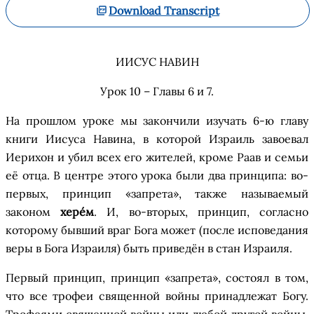
Download Transcript
ИИСУС НАВИН
Урок 10 – Главы 6 и 7
.
На прошло
м
урок
е мы закончили
изучать
6-ю главу
книги Иисуса Навина, в которой Израиль завоевал
Иерихон и убил всех его жителей, кроме
Раав
и семьи
е
ё
отца. В центре этого урока были два принципа: во-
первых, принцип
«
запрета
»
, также называемый
з
аконом
х
ере
м
. И, во-вторых, принцип, согласно
которому бывший враг Бога может (после исповедания
веры
в
Бог
а
Израиля) быть привед
ё
н в
с
тан Израиля.
Первый принцип
, принцип
«
запрета
»,
состоял в том,
что все трофеи
с
вященной войны принадлежат Богу.
Трофеями
с
вященной войны или любой другой войны,