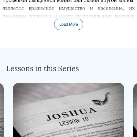
явля
е
тся вражеск
о
е
имущество
и население
, их
домашние
животные и место их проживания, включая
как деревню или город, так и их личные дома.
Load More
Поскольку эти трофеи были святой собственностью
Бога, их никто не мог забрать или использовать
,
сделать это означало ограбить Бога. Единственным
одобренным способом преподнести добычу Господу
было убить вс
ё
, что было живым, а затем, сжечь это.
Lessons in this Series
Это означало, что люди, животные и полевые продукты
должны были быть уничтожены. Город или деревня
также должны были быть разрушены и сожжены
,
но
обычно ценные металлические предметы, а также вс
ё
золото и серебро должны были передаваться
священству, поскольку они считались Божьими
слугами и
Его
земными представителями.
Сожжение святого имущества Бога как средство