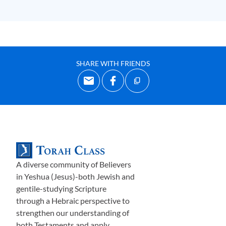
пройдя обрезание и, таким образом, став
полноправными членами общины
,
это
иллюстрируется тем, что
Раав
и е
ё
семье (со
временем) было разрешено проживать
в
лагере
Израиля.
SHARE WITH FRIENDS
Я, рассказав
вам
о видении, которое было у доктора
Боба
Лехтона
(нашего директора по поклонению
на
субботних собраниях
),
предположил
,
что это очень
хорошо иллюстрирует состояние
современного
христианина.
П
ерво
начально п
ри
получении
спасени
я
мы получаем некоторые, но не все,
преимущества
пребывания рядом с общиной Божьего завета, потому
A diverse community of Believers
что изначально мы вс
ё
ещ
ё
жив
ё
м за пределами
in Yeshua (Jesus)-both Jewish and
лагеря
. ЕСЛИ мы повзрослеем, ЕСЛИ мы
открыт
о
gentile-studying Scripture
through a Hebraic perspective to
призна
ем
, что наше
с
пасение было результатом
strengthen our understanding of
заветов Израиля с Богом (принес
ё
нных
Йешу
а
), что эти
both Testaments and apply