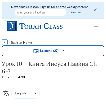
Never miss a lesson! Sign up for ad-free weekly content.
|
|
|
|
|
Home
Lessons (27)
▼
Урок 10 – Кни́га Иису́са Нави́на Ch
6-7
Duration:
54:38