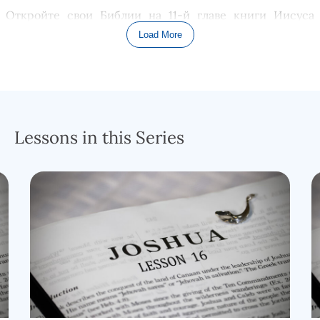
Откройте сво
и
Библи
и
на 11-
й
глав
е
книги Иисуса
Навина.
Load More
ПЕРЕЧИТАЙТЕ ИИСУСА НАВИНА 11:1-7
.
После войны с царями и властителями, которые
доминировали в южной части
з
емли Ханаан
ской
,
Иисус Навин теперь делает то же самое с лидерами,
Lessons in this Series
которые доминируют в северных землях. Это
могущественный и влиятельный
Иа
вин
, царь
Ас
ора
,
который призывает соседние
цар
ства к оружию, чтобы
противостоять вторгшейся израильской орде. Как мы
обсуждали на прошло
м урок
е, это
похоже на
схем
у
войны за юг Ханаана (
глава 10
книги
Иисус
а
Навин
а
) в
том смысле, что именно ханаанские цари ускорили
конфликт, в отличие от Иисуса Навина и его
израильской армии, нападавших на города,
принадлежавшие царям ханаанской коалиции. Далее