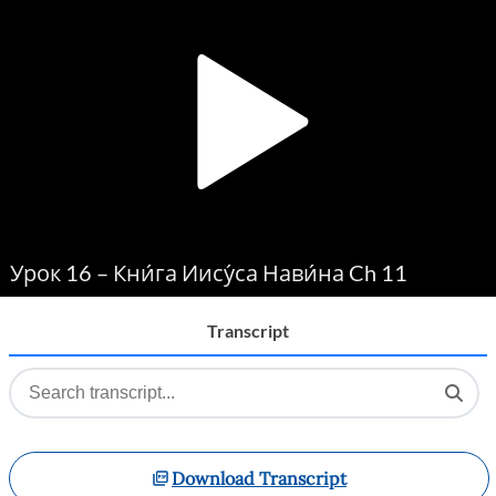
Player
Урок 16 – Кни́га Иису́са Нави́на Ch 11
Transcript
Download Transcript