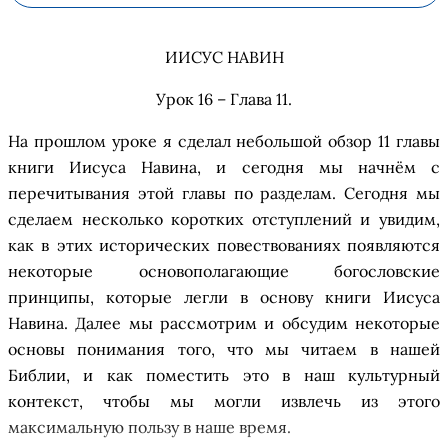
ИИСУС НАВИН
Урок 16 – Глава 11
.
На прошло
м
урок
е я
сделал
небольшой
обзор
11
главы
книги Иисуса Навина, и сегодня мы начн
ё
м с
перечитывания
этой
главы по разделам. Сегодня мы
сделаем несколько коротких
отступлений
и увидим,
как в этих исторических повествованиях появляются
некоторые основополагающие богословские
принципы, которые легли в основу книги Иисуса
Навина. Далее мы рассмотрим и обсудим некоторые
основы понимания того, что мы читаем в наш
ей
Библии
, и как поместить это в
наш
культурный
контекст, чтобы мы могли извлечь из этого
максимальную пользу в наше время.