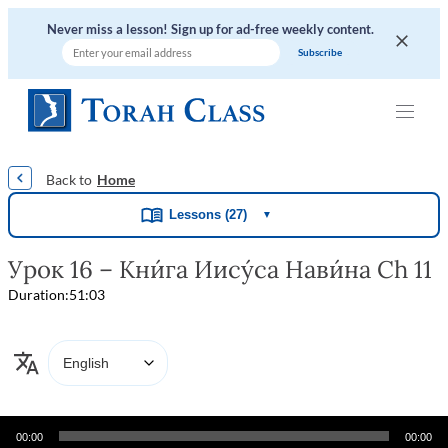
Never miss a lesson! Sign up for ad-free weekly content.
|
|
|
|
|
Home
Lessons (27)
▼
Урок 16 – Кни́га Иису́са Нави́на Ch 11
Duration:
51:03
Audio
00:00
00:00