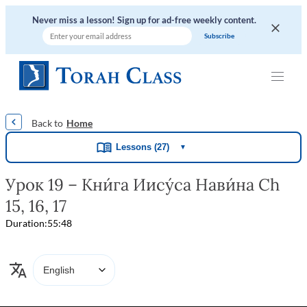
Never miss a lesson! Sign up for ad-free weekly content.
|
|
|
|
|
Home
Lessons (27)
▼
Урок 19 – Кни́га Иису́са Нави́на Ch
15, 16, 17
Duration:
55:48