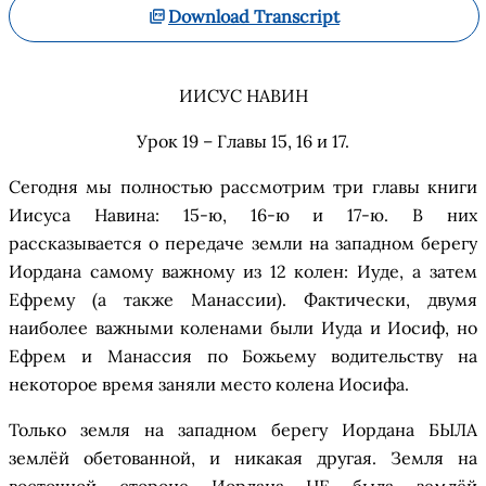
Download Transcript
ИИСУС НАВИН
Урок 19 – Главы 15, 16 и 17
.
Сегодня мы
полностью
рассмотрим три главы книги
Иисуса Навина: 15
-ю
, 16
-ю
и 17
-ю
. В
них
рассказывается о передаче земли на западном берегу
Иордана самому важному из 12 колен: Иуде, а затем
Ефрему (
а
также
Ман
а
сс
ии
).
Фактически
,
двумя
наиболее важными коленами были Иуда и Иосиф
,
но
Ефрем и
Ман
а
сс
ия
по
Божьему водительству
на
некоторое время
заняли место колена Иосифа.
Только з
емля на западном берегу Иордана БЫЛА
з
емл
ё
й
о
бетованной, и
никакая
другая
. Земля на
восточной стороне Иордана НЕ была
з
емл
ё
й