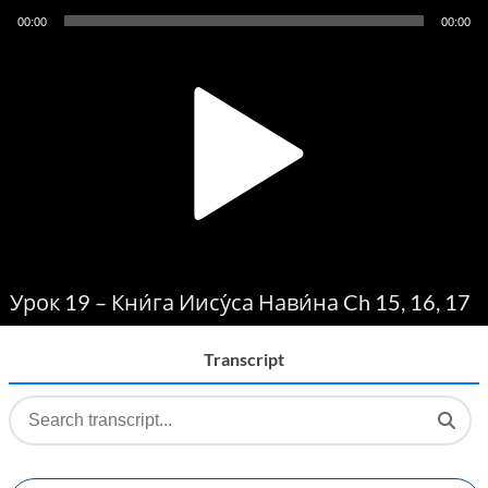
Audio
00:00
00:00
Player
Урок 19 – Кни́га Иису́са Нави́на Ch 15, 16, 17
Transcript