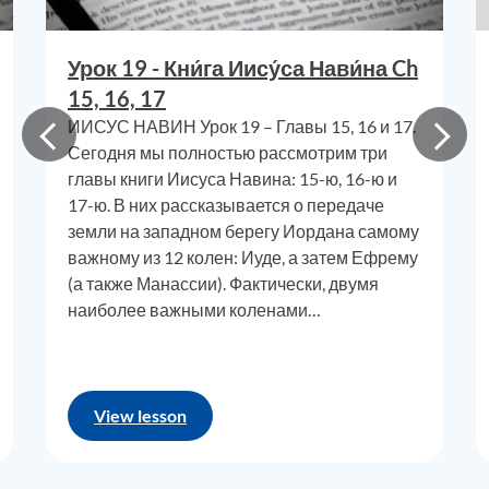
Израиля посредством церемонии и формального
юридического акта, называемого благословением
Урок 19 - Кни́га Иису́са Нави́на Ch
первенца. Эта концепция вовсе не была уникальной
15, 16, 17
для евреев
,
она была довольно стандартной во всех
ИИСУС НАВИН Урок 19 – Главы 15, 16 и 17.
племенных обществах и в значительной степени
Сегодня мы полностью рассмотрим три
оста
ё
тся таковой по сей день. Концепция
главы книги Иисуса Навина: 15-ю, 16-ю и
благословения первенца была мощной и, как правило,
17-ю. В них рассказывается о передаче
не подлежала изменению после того, как была
земли на западном берегу Иордана самому
составлена
,
она также была признана полностью
важному из 12 колен: Иуде, а затем Ефрему
подлежащей исполнению, как и любой из лучших
(а также Манассии). Фактически, двумя
наиболее важными коленами…
контрактов, которые могли бы составить самые
дорогие из современных адвокатов.
Благословение первенца, которое использовалось у
евреев и было определено в Библии божественным
View lesson
таинством, состояло из двух основных частей: 1)
благословение дв
ойной
доли
и 2) передача
власти
.