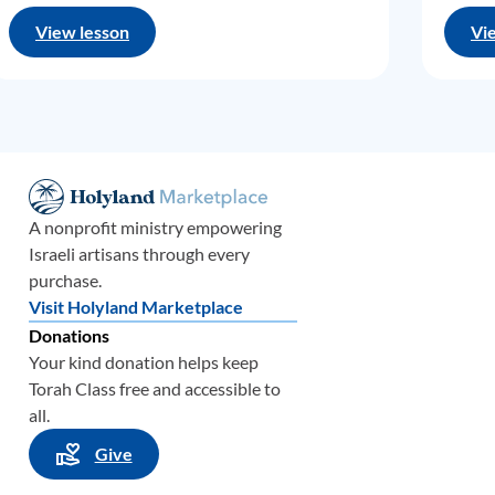
своих
View lesson
Vi
аиля,
 руки
о они
уда и
A nonprofit ministry empowering
Israeli artisans through every
оторое
purchase.
орона
Visit Holyland Marketplace
авета
,
Donations
ом нам
Your kind donation helps keep
Torah Class free and accessible to
all.
, что
ны со
Give
чтобы