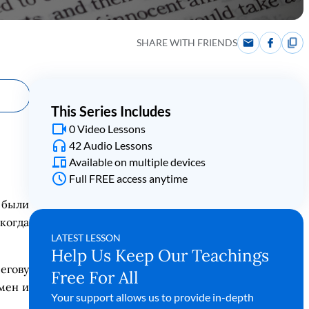
SHARE WITH FRIENDS
This Series Includes
0 Video Lessons
42 Audio Lessons
Available on multiple devices
Full FREE access anytime
были
когда
LATEST LESSON
Help Us Keep Our Teachings
егову
Free For All
мен и
Your support allows us to provide in-depth