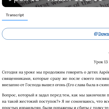
Transcript
Downl
Урок 13 
Сегодня
на уроке
мы продолжим
говорить
о детях
Ааро
священниками, которые сразу же после
своего
посвя
внезапно
от
Господа вышел огонь (Его слава была в
с
кин
Вопрос, который я задал перед тем, как мы закончили п
на такой
жестокий поступок
?
»
Я не сомневаюсь, что вс
простых израильтян, были поражены и сбиты с толку тем,