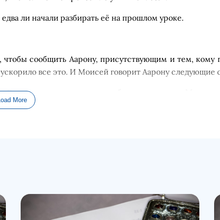
ы
едва ли начали разбирать её
на
прошл
ом
уроке
.
, чтобы сообщить Аарону, присутствующим и тем, кому 
ускорило все это.
И Моисей
говорит
Аарону
следующие 
л Господь, когда сказал: в приближающихся ко Мне
осв
Load More
она лишил
ись
жизни
в результате
гнев
а
Иеговы
, вызв
самом деле это произошло потому, что они
посягнули
н
 Иегова говорит
: с
о
Мной
БУДУТ обращаться как со
с
вят
 ПРИБЛИЖАТЬСЯ КО
Мне
. И те, кто удостоился чести сл
щенник), должны соответствовать более высоким станда
Если священники прояв
и
ли презрение и небрежность в 