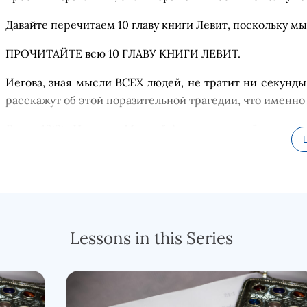
Давайте перечитаем
10
главу книги
Левит, поскольку м
ПРОЧИТАЙТЕ
вс
ю
10
ГЛАВУ
КНИГИ
ЛЕВИТ
.
Иегова, зная мысли ВСЕХ людей, не тратит ни секунды
расскажут об этой поразительной трагедии, что именно 
Левит 10:3
:
«
И сказал Моисей Аарону: вот о ч
ё
м говори
и пред всем народом прославлюсь. Аарон молчал.»
Н
а первый взгляд может показаться
, что
дв
а
сын
а
Аар
нарушением
процедур
ы
воскурения благовоний
, на 
святость
,
единственное, чего Бог никогда не допустит.
особенно это касается тех, кто был уполномочен
Lessons in this Series
публично, занимая высокое положение (например, свя
чтобы
«
перед всем народом
Я
был удостоен чести
»
. 
богослужении,
то
что бы сделали простые люди?