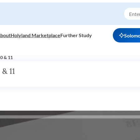
bout
Holyland Marketplace
Further Study
Solom
10 & 11
 & 11