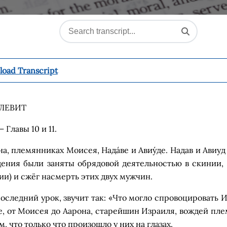
oad Transcript
ЛЕВИТ
– Главы 10 и 11
.
на
, племянниках Моисея,
Нада
ве
и
Авиу
де
.
Надав
и
Авиу
д
щения были заняты
обрядовой деятельностью
в
с
кинии, 
ии) и
сжёг
насмерть
этих двух мужчин.
оследний урок, звучит так:
«
Что могло
спровоцировать
И
е, от Моисея до Аарона, старейшин Израиля, вождей пле
 что только что произошло у них на глазах.