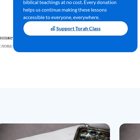
biblical teachings at no cost. Every donation
helps us continue making these lessons
accessible to everyone, everywhere.
Support Torah Class
позже
слова
:
ящусь
анного
а Его
ым. И
ужить
ртам,
сво
ё
м