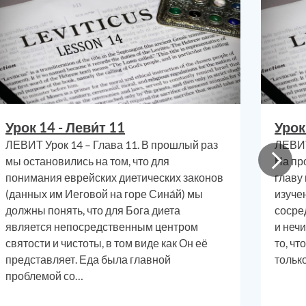
инии
,
ается
 телу,
венно
тым и
ься
с
Урок 14 - Леви́т 11
Урок
стно,
ЛЕВИТ Урок 14 – Глава 11. В прошлый раз
ЛЕВИТ
Итак,
мы остановились на том, что для
На пр
понимания еврейских диетических законов
главу
(данных им Иеговой на горе Сина́й) мы
изуче
я где-
должны понять, что для Бога диета
сосред
рошее
является непосредственным центром
и неч
торыми
святости и чистоты, в том виде как Он её
то, чт
ертью
,
представляет. Еда была главной
тольк
проблемой со…
могут