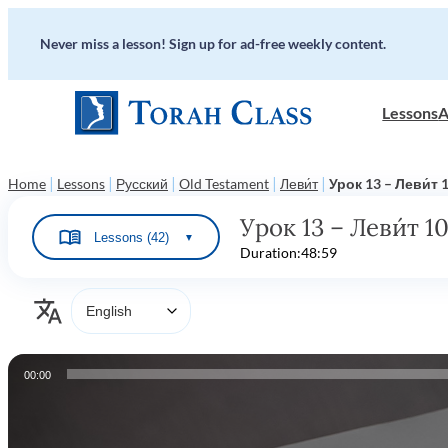
Never miss a lesson! Sign up for ad-free weekly content.
Lessons
A
|
|
|
|
|
Home
Lessons
Русский
Old Testament
Леви́т
Урок 13 – Леви́т 
Урок 13 – Леви́т 10
Lessons (42)
▼
Duration:
48:59
Audio
00:00
Player