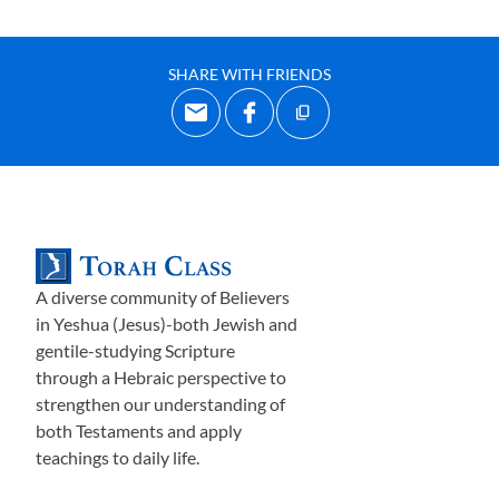
Спасибо тебе,
Й
ешу
а
, ДА! Как что-то обычное
(например, вы и я) становится
с
вятым?
Мы
должн
ы
быть освящен
ы
,
то есть Творец Вселенной должен
SHARE WITH FRIENDS
объявить нас святыми. Как только что-то освящено,
оно больше не является обычным, потому что теперь
оно свято. Обычное не начинается с небольшой
святости, а затем со временем становится вс
ё
более и
более святым благодаря усилиям или заслугам
,
предметы
(и люди) либо святы, либо не святы. Как
только обычная вещь освящается и становится святой,
A diverse community of Believers
она
перестаёт быть
об
ыч
но
й
.
in Yeshua (Jesus)-both Jewish and
gentile-studying Scripture
Задумайтесь на секунду об этом принципе Торы
:
как
through a Hebraic perspective to
верующие, вы и я называемся
«
освящ
ё
нными
»
, не так
strengthen our understanding of
ли?
С
то
го
момент
а
, к
ак
мы
начали
доверя
ть
Йешу
а
both Testaments and apply
Ха
М
аши
аху
, Бог объявляет нас освящ
ё
нными, Святой
teachings to daily life.
Дух входит в нас, и поэтому мы
перестаём быть
обычн
ыми
и становимся святыми. На
ц
ерковн
ом