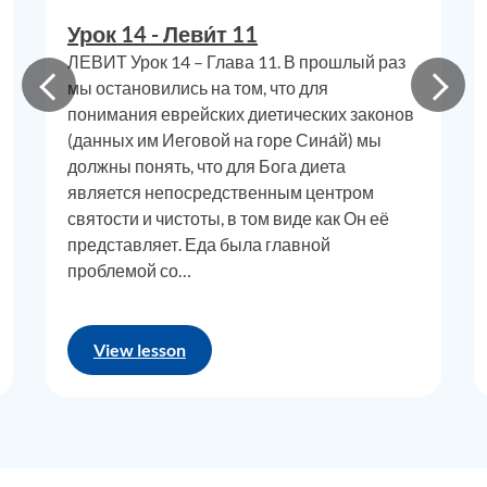
святым
,
в основном всё обыкновенное
.
Урок 14 - Леви́т 11
Поэтому вс
ё
, что является
обыкновенны
м, НЕ является
ЛЕВИТ Урок 14 – Глава 11. В прошлый раз
святым
,
невозможно
быть святым и
обыкновенны
м
мы остановились на том, что для
одновременно. Т
очно т
акже
невозможно
быть чистым
понимания еврейских диетических законов
и нечистым одновременно. Например, Иегова считал
(данных им Иеговой на горе Сина́й) мы
Израиль святым, а остальной мир – обычным. Израиль
должны понять, что для Бога диета
не был
является непосредственным центром
в
ч
ё
м-то обычным и в ч
ё
м-то святым. НИЧТО
святости и чистоты, в том виде как Он её
не может быть сочетанием святого и обычного. Это НЕ
представляет. Еда была главной
философия или идеал
,
это тв
ё
рдая, незыблемая,
проблемой со…
фундаментальная аксиома, которая правит Вселенной.
Вс
ё
в этом современном мире со врем
ё
н
грехопадения Адама и Евы НАЧИНАЕТСЯ как нечто
View lesson
обыкновенное
:
в
ы, я, растения, животные, грязь, вода,
вс
ё
. В отрицательном смысле мы могли бы сказать, что
ничто в этом мире, находящемся в
своём
естественном состоянии, не является
с
вятым. Может
ли то, что начинается как обычное, стать святым?