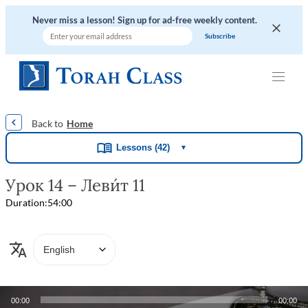
Never miss a lesson! Sign up for ad-free weekly content.
|
|
|
|
|
Home
Lessons (42)
▼
Урок 14 – Леви́т 11
Duration:
54:00
Audio
00:00
00:00