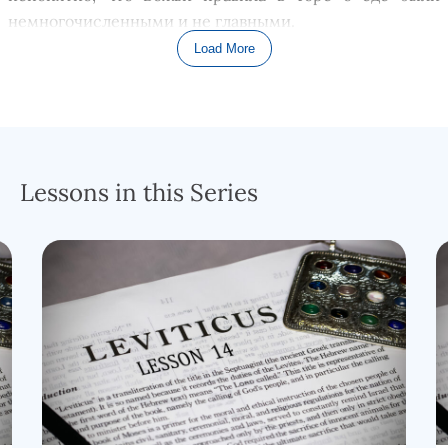
немногочисленными и
не
гла
вными.
Load More
Но прежде чем мы перейд
ё
м к
еде
как таковой,
давайте сначала поговорим о святости и чистоте и их
противоположност
и
. Святое противоположно
обыкновенному,
точно так же, как чистое
противоположно нечистому.
Обыкновенное
означает
Lessons in this Series
то
, что не имеет ни особой ценности, ни
особенного
состояния,
типично и обычно
и никак
НЕ выдел
яется
из общей массы. Э
тот термин применим к большой
группе
объектов
. То есть
обыкновенного всегда
больше
, чем
его противоположности. Святое
занимает
самое высокое положение и нес
ё
т в себе наибольшую
ценность. Святое означает нечто редкое, необычное,
особ
енное
. В
контексте
и
библейского и современного
физического мира
с
вятое представляет меньшинство,
обособленное для служения Богу.
Мало что
явля
е
тся