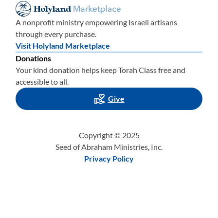
стать освящ
ё
нными
,
то есть только обычные
объекты
,
которые также чисты, могут стать
с
вятыми. Нечистые
A nonprofit ministry empowering Israeli artisans
обычные
объекты
не могут стать святыми. В главах 11-
through every purchase.
16 книги Левит мы найд
ё
м Божьи списки того, что
Visit Holyland Marketplace
относится к
обычны
м
ЧИСТЫ
М
объектам
, и что
Donations
относится к
обычны
м
нечисты
м
объектам
.
Неважно
,
Your kind donation helps keep Torah Class free and
что
говорят
современн
ые
церковн
ые
доктрин
ы
,
accessible to all.
реальность такова, что понятия чистого и нечистого,
Give
святого и обычного НЕ определены в Новом Завете
,
для этого мы должны обратиться к Торе.
Copyright © 2025
Чистые вещи могут быть загрязнены при контакте с
Seed of Abraham Ministries, Inc.
нечистыми вещами. Но нечистые вещи не могут быть
Privacy Policy
оч
ищены контактом с чем-то чистым
. Когда что-то
чистое соприкасается с чем-то нечистым,
результатом ВСЕГДА является то, что об
а
в результате
нечисты.