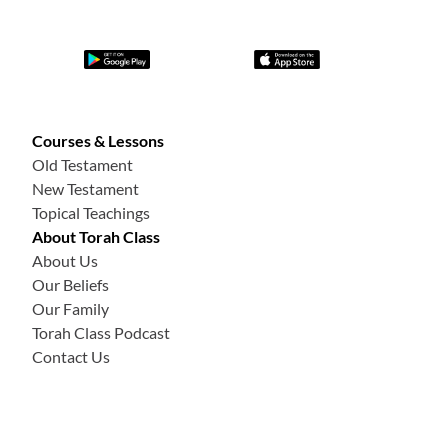
языке это звучит так:
мы оставляем
с
тарое
«
Я
»
позади
и становимся
н
овым
ч
еловеком во Христе, что
абсолютно правильно. Но это всего лишь современный
языческий способ переосмысления древней
концепции Торы о том, что общее становится святым
Courses & Lessons
по Божьему решению. Для нас
,
как и для израильтян
,
Old Testament
важно понять, что
как только Иегова объявляет вас
New Testament
святыми, вы больше не являетесь обычным человеком,
Topical Teachings
несмотря на то, как вы вс
ё
ещ
ё
можете относиться к
About Torah Class
себе. Как верующий, вы на 100% святы в Его глазах
,
About Us
н
еверующие на 100% обы
кновен
ны. Верьте в это,
Our Beliefs
Our Family
помните об этом
и живите этим.
Torah Class Podcast
Давайте
углубимся в этот вопрос ещё сильнее
.
Contact Us
Обы
кновен
ные
объекты
можно разделить на две
отдельные и ч
ё
т
ки
е группы: чистые и нечистые.
ТОЛЬКО чистые обы
кновенные
объекты
имеют право