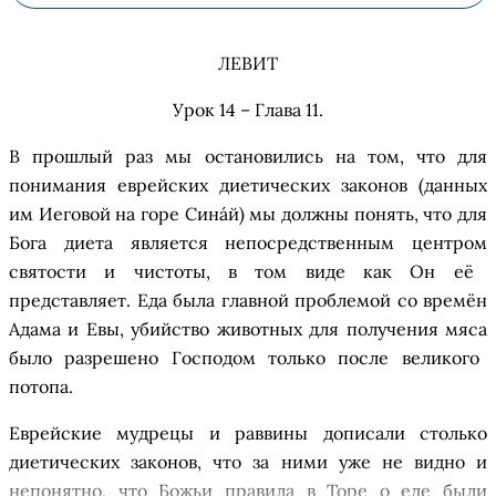
ЛЕВИТ
Урок 14 – Глава 11
.
В прошлый раз мы
остановились на
том, что для
понимания еврейских
диетических законов
(данных
им Иеговой на горе
Сина
й
) мы должны понять, что
для
Бог
а
диета
является
непосредственн
ым
центр
ом
святости и чистоты,
в том виде
как Он е
ё
представ
ляет.
Еда
была главной проблемой со врем
ё
н
Адама и Евы
,
убийство животных
для получения
мяс
а
было разрешено Господом
только после
в
еликого
потопа.
Е
врейские мудрецы и раввины
дописали
столько
диетически
х
закон
ов
, что
за ними уже не видно и
непонятно
, что Божьи правила в Торе о еде были