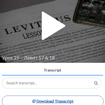
Player
Урок 25 – Леви́т 17 & 18
Transcript
Download Transcript