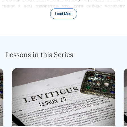
пищу: в нем говорится, что, хотя сейчас человеку
разрешено есть плоть живых существ, нельзя есть
Load More
кровь этого существа, потому что ЖИЗНЬ находится В
КРОВИ. Давайте посмотрим правде в глаза, даже
ранний человек знал,
что
если кто-то порезался и его
кровь вытекла из тела в достаточном количестве, он
умер. Ни крови, ни жизни, так что действительно
Lessons in this Series
жизнь была в крови в буквальном смысле.
Кроме того, в то время как Бог сделал кровь
непригодной для употребления в пищу, Он посвятил
кровь с единственной целью искупления.
Закономерность была очевидна: человеку не
разрешалось есть что-то столь священное, как
источник искупления, кровь. Духовной целью крови
была жизнь и искупление; поэтому использовать кровь
для каких-либо других целей было против воли Бога.