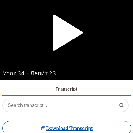
Player
Урок 34 – Леви́т 23
Transcript
Download Transcript