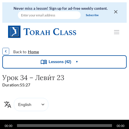
Never miss a lesson! Sign up for ad-free weekly content.
|
|
|
|
|
Home
Lessons (42)
▼
Урок 34 – Леви́т 23
Duration:
55:27
Audio
00:00
00:00