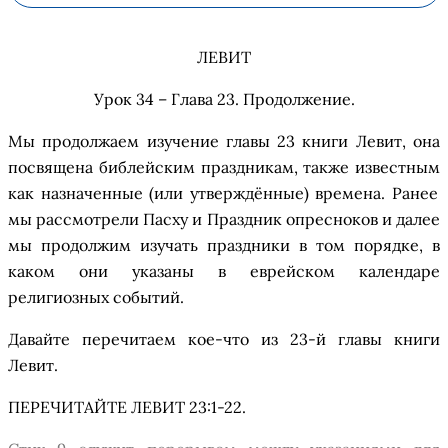
ЛЕВИТ
Урок 34 – Глава 23
.
Продолжение
.
М
ы продолжаем изучение главы 23 книги Левит,
она
посвящена
библейски
м
праздник
ам
, также известны
м
как
назначенные (или
утверждё
нные)
времена
.
Ранее
м
ы рассм
о
тр
е
ли Пасху и Праздник
опресноков
и
далее
мы продолжим
изучать
праздник
и
в том
поряд
ке
, в
каком они указаны в еврейском календаре
религиозных событий.
Давайте перечитаем кое-что из 23-й главы книги
Левит.
ПЕРЕЧИТАЙТЕ ЛЕВ
ИТ
23:1-22
.