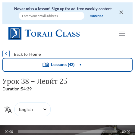
Never miss a lesson! Sign up for ad-free weekly content.
|
|
|
|
|
Home
Lessons (42)
▼
Урок 38 – Леви́т 25
Duration:
54:39
Audio
00:00
00:00