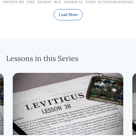
читатели уже
знают все
нюансы этих установленных
Богом таинств, которые были так важны для
Load More
израильского общества.
В прошлый раз мы остановились на стихах 18 и 19,
которые учили нас, что земля
Ханаан
ская
, которую
Господь передаст Своему народу, будет плодородной
только тогда, когда они будут на ней. В 1906 году
Lessons in this Series
французы, владевшие значительной территорией на
Ближнем Востоке, провели перепись населения, и
общее население
с
вятых земель составило менее 60
000 человек. Он
о
состояло
из бедуинов-скитальцев по
пустыне, рыбаков вдоль побережья Средиземного
моря и некоторых на берегах Галилеи, а также
рассеянных пастухов коз и овец
и ещё горстки
фермеров.
Когда евреи начали всерь
ё
з заселять землю после