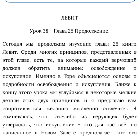
ЛЕВИТ
Урок 38 – Глава 25 Продолжение
.
Сегодня мы продолжим изучение главы 25 книги
Левит. Среди многих принципов, представленных в
этой главе, есть те, на которые каждый верующий
должен обратить внимание: освобождение и
искупление. Именно в Торе объясняются основы и
подробности освобождения и искупления. Ближе к
концу этого урока мы углуби
м
ся в некоторые мелкие
детали этих двух принципов, и я предлагаю вам
сопротивляться желанию мысленно
отвлечься
. Я
сомневаюсь, что к
то
-либо
из в
ерующи
х
будет
утверждать, что искупление –
это для нас
всё
, но
написанное в
Нов
ом
Завет
е
предполагает
, что его