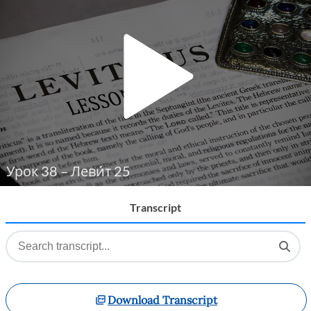
Player
Урок 38 – Леви́т 25
Transcript
Download Transcript