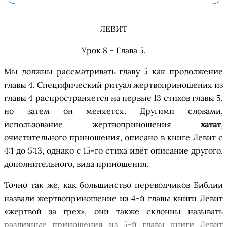
ЛЕВИТ
Урок 8 – Глава 5
.
Мы должны рассматривать главу 5 как продолжение
главы 4.
С
пецифический ритуал жертвоприношения из
главы 4 распространяется на первые 13 стихов главы 5
,
но затем он меняется. Другими словами,
использование жертвоприношения
х
ата
т
,
о
чистительного
п
риношения,
о
писано
в книге Левит с
4
:
1
до
5
:
13
,
однако
с
15-
го
стих
а
идёт описание
друго
го
,
дополн
ительно
го
,
вид
а
приношения.
Точно так же, как большинство переводчиков Библии
назвали жертвоприношение из 4-
й главы книги
Левит
«
жертвой за грех
»,
они также склонны называть
различные приношения из 5-
й главы книги
Левит