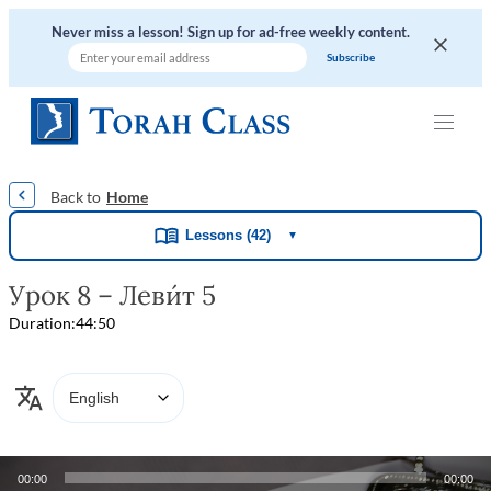
Never miss a lesson! Sign up for ad-free weekly content.
|
|
|
|
|
Home
Lessons (42)
▼
Урок 8 – Леви́т 5
Duration:
44:50
Audio
00:00
00:00