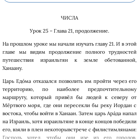
ЧИСЛА
Урок 25 – Глава 21
,
продолжение.
На прошлом уроке
мы начали изучать главу 21. И в этой
главе мы видим продолжение полного трудностей
путешествия израильтян к земле обетованной,
Ханаану.
Царь
Едо
ма
отказался позволить им пройти через его
территорию, по наиболее предпочтительному
маршруту, который привёл бы людей к северу от
Мёртвого моря, где они пересекли бы реку Иордан с
востока, чтобы войти в Ханаан. Затем царь
Ара
да
напал
на Израиль, хотя израильтяне в конце концов победили
его, взяли в плен
некоторы
встрече
с филистимлянами:
Господь хотел, чтобы они
из
е
из его городов,