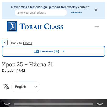
Never miss a lesson! Sign up for ad-free weekly content.
|
|
|
|
|
Home
Lessons (36)
▼
Урок 25 – Чи́сла 21
Duration:
49:42
Audio
00:00
00:00