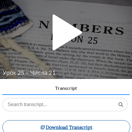
Player
Урок 25 – Чи́сла 21
Transcript
Download Transcript