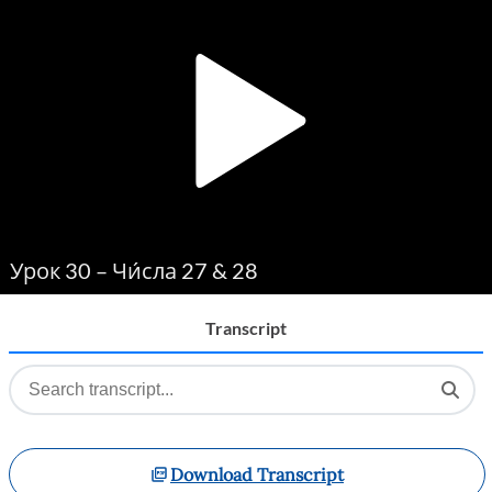
Player
Урок 30 – Чи́сла 27 & 28
Transcript
Download Transcript