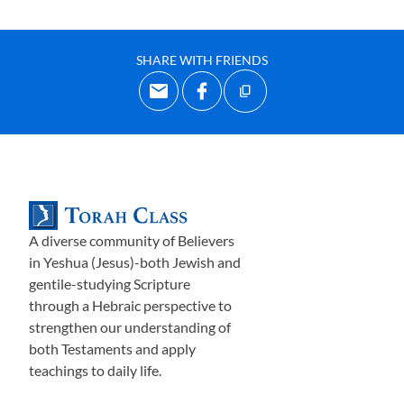
100%: Господь постановил, что тем, кто достиг
возраста ответственности, когда они вышли из-под
власти фараона, никогда не будет позволено войти в
SHARE WITH FRIENDS
землю обетованную. Причиной этого сурового
ограничения стало восстание Израиля в
Каде
ш
е
, когда
12 разведчиков провели разведку Ханаана и вернулись
с докладом о том, что завоевание Ханаана обойдётся
Израилю очень дорого с точки зрения человеческих
жизней. В результате вожди и всё
население Израиля
испугались и отказались войти в землю Ханаанскую.
Два разведчика выступили против 10 нежелающих
A diverse community of Believers
ввязываться в войну, и эти два разведчика (Иисус
in Yeshua (Jesus)-both Jewish and
gentile-studying Scripture
Навин и Ха́лев) стали исключением из правила,
through a Hebraic perspective to
получив разрешение войти в землю обетованную.
strengthen our understanding of
Был составлен подробный отчёт о переписи, в
both Testaments and apply
котором мы находим, что общая структура Израиля
teachings to daily life.
несколько изменилась. Численность одних
колен