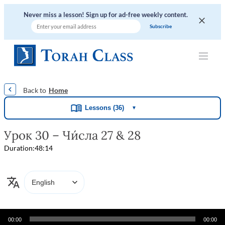
Never miss a lesson! Sign up for ad-free weekly content.
|
|
|
|
|
Home
Lessons (36)
▼
Урок 30 – Чи́сла 27 & 28
Duration:
48:14
Audio
00:00
00:00