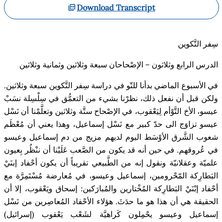
Download Transcript
سِفر التَّكوين
الدرس الرابع وثلاثون – الإصْحاحان سبعة وثلاثين وثمانية وثلاثين
في الأسبوع الماضي بدأنا للتّو في دراسة سِفر التَّكوين سبعة وثلاثين.
ولكن قبل أن نفعل ذلك، نظرْنا بشيء من التعمُّق في سِلْسِلة نسَبْ
عيسو، الأخ التَّوْأم لِيَعْقوب، في الإصْحاح ستَّة وثلاثين وتعلَّمْنا أن نَسْل
عيسو تزاوَج الى حدّ كبير مع نَسْل إسماعيل، وهذا يعني أن مُعْظَم
شعوب الشَّرق الأوْسَط اليوم لديهم مزيج من دم إسماعيل وعيسو
في عُروقهم. في حين أنه قد يكون من الصَّعب عَلَيْنا أن ننْظُر بِعيون
علميّة وعقلانيّة ونقول إنه من الطَّبيعي تقريباً أن يكون أحْفاد إبنَيْ
البَطارِكة المّحْرومين، إسماعيل وعيسو، في مُعارضة مُسْتَمِرَّة مع
أحْفاد إبْنَيْ البَطارِكة المُخْتارين والمُبارَكين: إسحاق ويَعْقوب، إلا أن
الحقيقة هي أن هذا هو ما حدَثَ. هؤلاء الأحْفاد المُعاصِرين من نَسْل
إسماعيل وعيسو يحْمِلون كَراهيَّة لشَعْب يَعْقوب (إسرائيل)