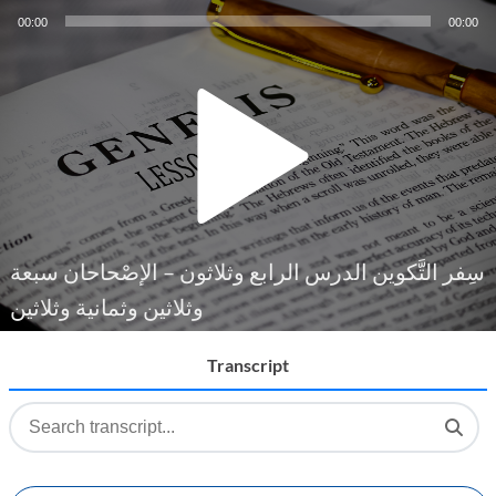
Audio
00:00
00:00
Player
سِفر التَّكوين الدرس الرابع وثلاثون – الإصْحاحان سبعة
وثلاثين وثمانية وثلاثين
Transcript