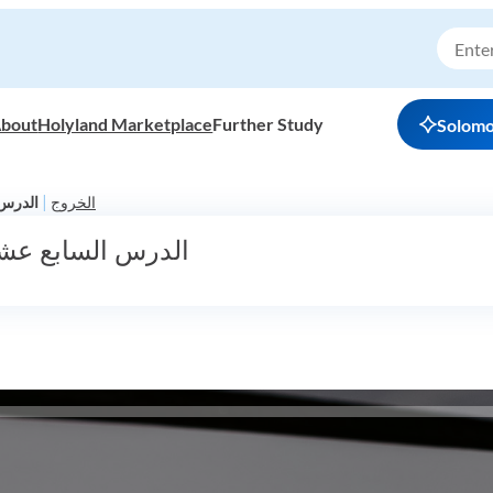
bout
Holyland Marketplace
Further Study
Solom
|
الخروج
الدرس 
الدرس السابع عش