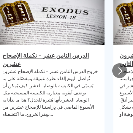
جد
ل لا
هناك ب
صورة م
المُقدّ
الثلاثة
الثلاثة
الوقت 
شرون
الدرس الثامن عشر – تكملة الإصحاح
علامة
م
الثاني
عشرين
يكون ج
لإصحاح
خروج الدرس الثامن عشر – تكملة الإصحاح عشرين
هي
"ال
ِراستنا
نُواصل اليوم إلقاء نظرة عَميقة ومفصّلة على ما
والأحكا
عَشر في
يُسمّى في الكنيسة بالوصايا العشر. كيف يُمكن أن
السبت 
لأسبوع
توصَف أيقونة مِعيارية للكنيسة المسيحية مِثل
القدس
ر أدقّ:
الوصايا العشر بأنها مُثيرة للجَدل؟ هذا ما بدأنا به
أن أقو
ب بشكل
الأسبوع الماضي في دِراستنا للإصحاح عشرين من
مرئي ظ
سِفر الخروج. ما اكتشفناه…
لاح
ظ ت