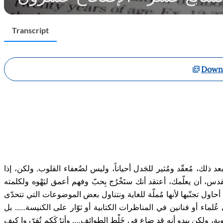
Transcript
Downl
عد ذلك، م
عق
د
وم
ثير للج
دل أحياناً، وليس
لض
عفاء
القلوب. ولكن، إذا
لقدس
،
أن يعل
مك، أعتق
د أنك ست
خ
ر
ج ب
حب
وفهم أعمق ل
يَهْوه
و
ل
كلمته
حاول تجن
بها لأنها م
مل
ة للغاية
ونتناول بعض الموضوعات التي ت
تحد
ى
 ع
لماء
أو فنانين في المناظرات الكتابية
أو ثو
ار
على
الكنيسة….. بل
وبة، ولكن يبدو أنه قد ضاع في خ
ل
ط الطوائف…. وأتر
ك
كم ت
قر
رو
ا
كيف