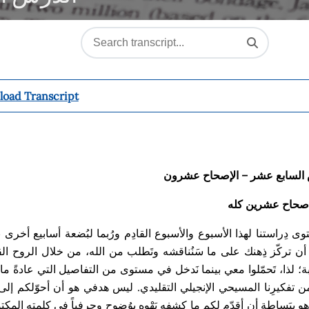
oad Transcript
السابع عشر
– الإصحاح
عشرون
إصحاح عشرين
كله
وى د
راستنا لهذا الأسبوع والأسبوع القاد
م
ور
بما
ل
ب
ضعة أسابيع أخرى ب
ن ترك
ز ذ
هنك على ما س
ن
ناقشه
وت
ط
لب من الله، من خلال الروح ا
ة
؛
لذا، ت
حم
لوا معي بينما ن
دخل في مستوى من التفاصيل التي عادةً ما
أ
 تفكير
نا المسيحي الإنجيلي التقليدي. ليس هدفي هو أن أحو
لكم إلى
هو
بِبَساطة
أن أقد
م لكم ما كشفه
يَهْوه
ب
و
ضوح وحرفياً في كل
مته المكت