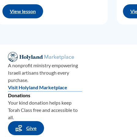
العقل 
في روح
View lesson
Vi
سوف ن
قرون م
الوقت 
لقد أد
مرة إل
A nonprofit ministry empowering
ويرجع 
Israeli artisans through every
الآن أن
purchase.
م
جم
ع ن
Visit Holyland Marketplace
اللاه
وتي
Donations
حتى أنن
Your kind donation helps keep
ومما ي
خ
Torah Class free and accessible to
all.
فيما ي
ح
ول ال
Give
الأزم
نة