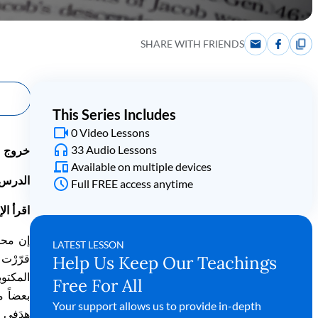
SHARE WITH FRIENDS
This Series Includes
0 Video Lessons
33 Audio Lessons
خروج
Available on multiple devices
الدرس
Full FREE access anytime
اقرأ
ال
إن محت
LATEST LESSON
قر
ر
ت أ
Help Us Keep Our Teachings
المكتوب
Free For All
بعض
اً
من
Your support allows us to provide in-depth
هد
في 