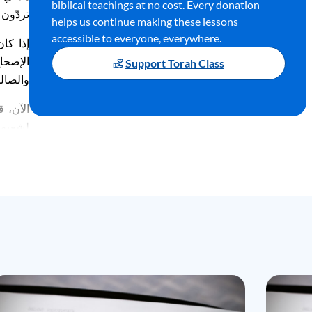
biblical teachings at no cost. Every donation
ترد
ون 
helps us continue making these lessons
accessible to everyone, everywhere.
إذا كا
الإصحا
Support Torah Class
والصال
الآن، 
لشعبه
منها ما 
أليس ك
إن وصا
العشر 
الكنيسة
سيكون 
بعض
ال
بالطوف