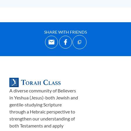
إلى كَيْفِيَّة اسْتِجابة الشَّعب بالمعنى العام. الأبواق مثل صفّارات
الإنذار خلال الغارات الجَّوِّيّة أو راديو الإنذار الخاص بالطقس
.
تُصنع الأبواق من الفُضَّة المَطْروقة. لا يُعطينا الكِتاب المُقَدَّس الكثير
SHARE WITH FRIENDS
من المعلومات عن شكلِها. ولكن جوزيفوس يَفعل ذلك ولدينا عُمُلات
قديمة من إسرائيل تُصَوِّر الأبواق. حتى أن هناك نقشًا للأبواق الفُضِّية
على قوس تيطس (الروماني الذي دَمَّر أور
شليم عام سبعين ميلادي
ونَهَبَ ما كان في الهَيْكَل من ذَهَب وفُضَّة)، الموجود في روما. إذن
نحن نعرف كيف كان ش
كْل
الأبواق؛ كانت أنبوباً مُسْتقيمًا متوهَّجًا في
نهايته. كان طولها أقل من ثمانية عشرة بوصة
.
والآية إثنان تُخبرنا بالضَّبط ما الذي كانت تُستخدَم من أجْلِه: لاسْتِدْعاء
A diverse community of Believers
جماعة بني إسرائيل ولِتَحريك الفِرَق. وبعبارة أخرى كانت تُنْفَخ عندما
in Yeshua (Jesus)-both Jewish and
كان من الضروري أن يُخْبِر موسى الشعب بِشَيء ما؛ أو كانت
gentile-studying Scripture
تُسْتَخدَم لإخبار قبائل بني إسرائيل الأربعة بالنُّهوض والتَّحرُّك. تذكَّروا
through a Hebraic perspective to
أنه قد تمَّ تجميع أسباط بني إسرائيل الاثني عشر في أقسام، كل منها
strengthen our understanding of
ثلاثة أسباط، وتم تخصيص مكان محدَّد لكل
قسم
من ثلاثة أسباط
both Testaments and apply
للنزول للتَّخييم حول خَيْمَة الإجْتِماع
.