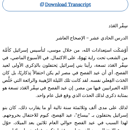
Download Transcript
سِفْر العَدَد
الدرس الحادي عشر – الإصحاح العاشر
أَوْشكَت استِعدادات الله، من خلال موسى، لتأسيس إسرائيل كأمَّة
من الشعب تحت راية يَهوَهْ، على الاكتمال. في الأسبوع الماضي، في
سِفْر العَدَد تسعة، رأينا بني إسرائيل يَحتفلون بالذِكرى الأولى لعيد
الفصح، أي أن عيد الفصح في مصر لم يكن احتفالاً تِذكاريًا، بل كان
الحَدَث الفِعلي نفسه. لقد كانت تلك الليلة الرَّهيبة والرائعة التي خَلَّص
الله العبرانيين فيها من مصر. إن عيد الفصح في سِفْر العَدَد تسعة هو
بمثابة ذكرى لذلك الحدَث الذي وقع قبل عام واحد
.
لذلك على مدى ألف وثلاثمئة سنة تالية أو ما يقارب ذلك، كان بنو
إسرائيل يحتفلون بـ "بيساخ"، عيد
الفِصح
، كيوم للاحتفال بخروجهم.
لهذا السبب في عيد الفصح حوالي العام ثلاثين بعد الميلاد، حوّل
يسوع الاحتفال بعيد الفصح ليس فقط ذكرى فِداء بني إسرائيل من