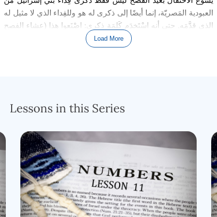
العبودية المَصريّة، إنما أيضًا إلى ذكرى له هو وللفِداء الذي لا مثيل له
الذي قدَّمَه. حتى أنه اسْتَخدَم كَلِمَة ذِكرى: اصْنَعوا هذا (عشاء الفصح
بخبز الفطير والخمر الذي يُمثِّل جسدَه ودمَه) لِذِكْري. وكان ذلك لأن
Load More
أتباعه في الحقيقة كانوا يتحرَّرون من عبودية الخطيئة وأُجْرة
الخطيئة. مع كل هذا الحديث عن الذِكرى، دَعوني أُذكِّركم أن أجرة
الخطيئة تساوي لَعْنة الناموس، إنهما طريقتان لقول نفس الشيء
في الأساس. أرجوكم اسْمَعوني وخُذوا هذا ليس فقط لأنْفُسكم، بل
قولوا لإخْوَتكم وأخَواتكم المؤمنين خاصة أن لَعْنة الناموس ليست
Lessons in this Series
الناموس نَفْس
ه، لَعْنة الناموس هي نتيجةْ مُخالَفَة الناموس، وهذه
النتيجة هي الموت. لَعْنة الخَطيئة ليست الخَطيئة نفسها، لَعْنة
الخَطيئة هي نتيجة (أو أُجرة) الخَطيئة: الموت. ما هو تحديد الخطيئة؟
ما الذي يُخبرنا أي سلوكيات ومواقف تَتماشى مع مَشيئته وأيها لا
تتماشى؟ يقول الله إنها شريعته
،
التوراة. يجب علينا القيام بكل ما
في وسعنا لتثقيف الكنيسة غير المُسْتَنيرة للغاية حول عقيدة خاطئة
ومخالِفة للكِتاب المُقَدَّس بأن الناموس لَعْنة. لأن واهِب الناموس هو
الله، والناموس صالِح، والله لا يَتَغيَّر. إن الرّب لا يعطينا ما هو سيّئ ثم
يقول لنا أن نُطيعه، ثم يَلْتَفِت فيما بعد ويقول إنه كان سيئًا بالفعل