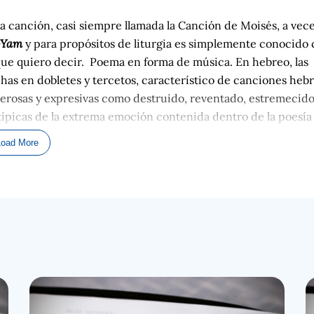
a canción, casi siempre llamada la Canción de Moisés, a vec
Yam
y para propósitos de liturgia es simplemente conocido
 que quiero decir. Poema en forma de música. En hebreo, las
chas en dobletes y tercetos, característico de canciones heb
oderosas y expresivas como destruido, reventado, estremecido
ípicas de la extrema emoción contenida dentro de la poesía
 esa era. Debieron de haber estado tocando instrumentos
Load More
os aquí es una canción creada por el hombre.
O
sea
, la
ozo sobre la muerte de los miles de soldados egipcios que est
los pensamientos de Dios. Más bien
son
una respuesta
 digo esto porque es importante reconocer que varios tipos de
ener cuidado cuando admitimos algo escrito con respecto a la
iempo mencioné que encontraremos muchas ocasiones, en la
o atribuyendo algo a Dios que simplemente no es cierto. Vemo
sobre conocer a Jesús, y hay muchos más casos para citar. E