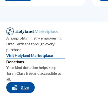
la
to de
A nonprofit ministry empowering
Israeli artisans through every
purchase.
í que
Visit Holyland Marketplace
e
Donations
lim
”.
Your kind donation helps keep
 en
Torah Class free and accessible to
oses,
all.
res
Give
no de