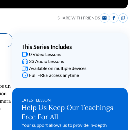
SHARE WITH FRIENDS
This Series Includes
0 Video Lessons
33 Audio Lessons
Available on multiple devices
Full FREE access anytime
os un
ión
LATEST LESSON
rimera
Help Us Keep Our Teachings
a
Free For All
Your support allows us to provide in-depth