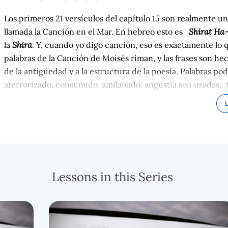
Los primeros 21
versículos
del capítulo 15 son realmente un
llamada la Canción en el Mar. En hebreo esto es
Shirat
Ha-
la
Shira
. Y, cuando yo digo canción, eso es exactamente lo
palabras de la Canción de Moisés riman, y las frases son he
de
la
antigüedad y a la estructura de la poesía. Palabras p
aterrorizado, consumido, amilanado, angustia son usadas…t
particularmente de las canciones de victorias militares de
musicales mientras las personas cantaban estas palabras.
Tenemos que mantener en mente que lo que nosotros tenem
exageración y las expresiones llenas de orgullo y de gran g
contenidas dentro de esta canción no son necesariamente 
espontánea a esta gran victoria en la orilla del mar. Yo les
Lessons in this Series
literatura existen dentro de la Biblia, y porque debemos t
mente de Dios o versus la mente del hombre.
Hace algún t
Escrituras, en las que el hombre no dice la verdad; inclus
David lo hace en más de una ocasión. Vemos a Pedro mentir 