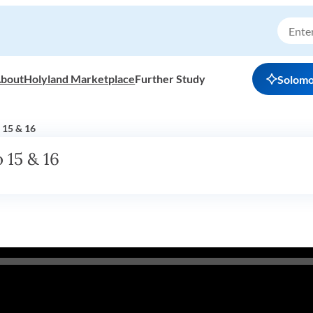
bout
Holyland Marketplace
Further Study
Solom
 15 & 16
 15 & 16