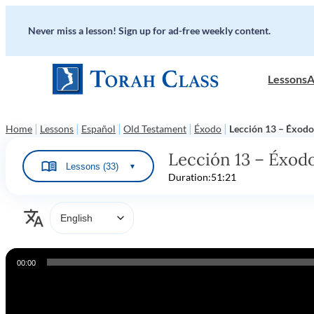
Never miss a lesson! Sign up for ad-free weekly content.
Lessons
A
|
|
|
|
|
Home
Lessons
Español
Old Testament
Éxodo
Lección 13 – Éxodo
Lección 13 – Éxodo
Lessons (33)
▼
Duration:
51:21
Audio
00:00
Player