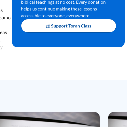
biblical teachings at no cost. Every donation
helps us continue making these lessons
es
accessible to everyone, everywhere.
 como
Support Torah Class
reas
,
 y
án
s
s que
l