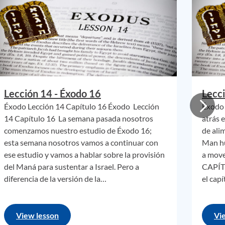
a sea
sus
os
ber
esta
Lección 14 - Éxodo 16
Lecci
Éxodo Lección 14 Capítulo 16 Éxodo Lección
Éxodo 
14 Capítulo 16 La semana pasada nosotros
atrás 
comenzamos nuestro estudio de Éxodo 16;
de ali
esta semana nosotros vamos a continuar con
Man hu
de
ese estudio y vamos a hablar sobre la provisión
a mov
rea
del Maná para sustentar a Israel. Pero a
CAPÍT
diferencia de la versión de la…
el cap
nera.
s
AMOS
View lesson
Vi
stra