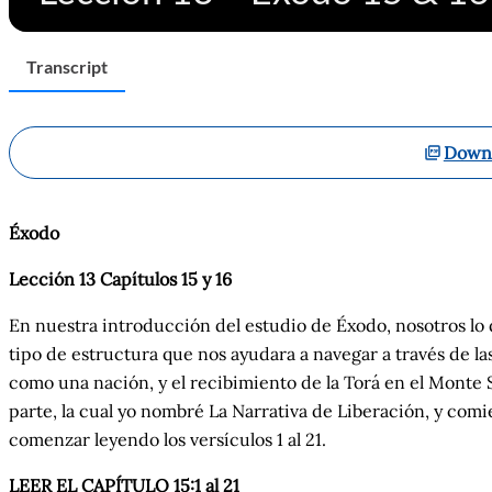
Transcript
Downl
Éxodo
Lección 13 Capítulos 15 y 16
En nuestra introducción del estudio de Éxodo, nosotros lo 
tipo de estructura que nos ayudara a navegar a través de las
como
una nación, y
el recibimiento de
la Torá en el Monte 
parte, la cual yo nombré La Narrativa de Liberación, y comi
comenzar leyendo los
versículos
1
al
21.
LEER EL CAPÍTULO 15:1
al
21