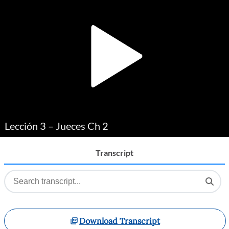
Player
Lección 3 – Jueces Ch 2
Transcript
Download Transcript