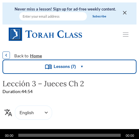
Never miss a lesson! Sign up for ad-free weekly content.
|
|
|
|
|
Home
Lessons (7)
▼
Lección 3 – Jueces Ch 2
Duration:
44:54
Audio
00:00
00:00