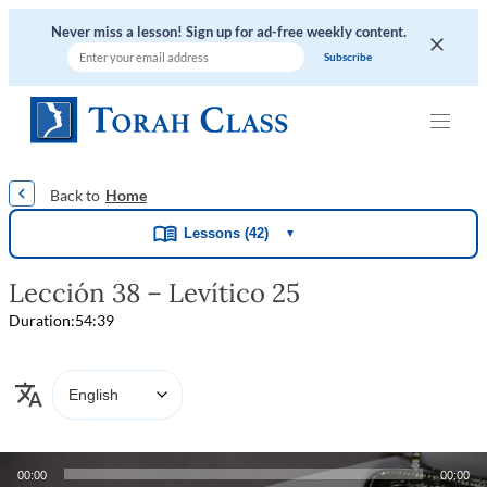
Never miss a lesson! Sign up for ad-free weekly content.
|
|
|
|
|
Home
Lessons (42)
▼
Lección 38 – Levítico 25
Duration:
54:39
Audio
00:00
00:00