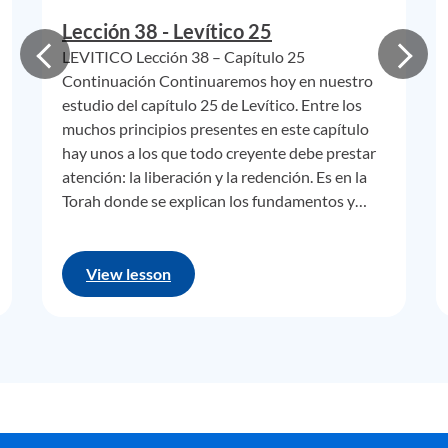
producir.
Lección 38 - Levítico 25
LEVITICO Lección 38 – Capítulo 25
Continuación Continuaremos hoy en nuestro
Se lo digo porque este es otro de los principios que se
estudio del capítulo 25 de Levítico. Entre los
muchos principios presentes en este capítulo
pasan por alto en la Biblia y que está totalmente
hay unos a los que todo creyente debe prestar
respaldado por la retrospectiva de la historia: la tierra que
atención: la liberación y la redención. Es en la
Dios apartó para Su pueblo prospera SÓLO cuando están
Torah donde se explican los fundamentos y…
presentes los que legítimamente tienen el arrendamiento.
Cuando no están, la tierra vuelve rápidamente a lo que es
en su estado natural: muerta e inutilizable.
View lesson
No quiero aventurarme en alegorías ni metáforas, pero
comparemos esta realidad con el milagroso nacimiento de
Isaac, el hijo prometido de Abraham, que daría lugar al
nacimiento de la nación de Israel en la forma de su hijo