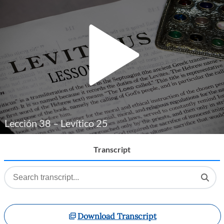
Player
Lección 38 – Levítico 25
Transcript
Download Transcript