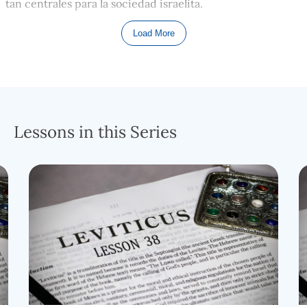
tan centrales para la sociedad israelita.
Lo dejamos la última vez en los versículos 18 y 19, que nos
Load More
enseñaron que la tierra, Canaán, que el Señor entregaría a
su pueblo sólo sería productiva cuando ellos estuvieran
en ella.
En 1906 los franceses que tenían mucho territorio
en el Medio Oriente hicieron un censo; y la población
total de las Tierras Santas era menos de 60,000 personas.
Lessons in this Series
Consistía en beduinos errantes por el desierto,
pescadores a lo largo de la costa del mar Mediterráneo y
algunos en las orillas de Galilea, y pastores dispersos de
cabras y ovejas, junto con un puñado de agricultores.
Cuando los judíos comenzaron a repoblar la tierra en
serio después de la Primera Guerra Mundial, y luego la
migración se convirtió en un torrente después de la
Segunda Guerra Mundial, la tierra comenzó de nuevo a