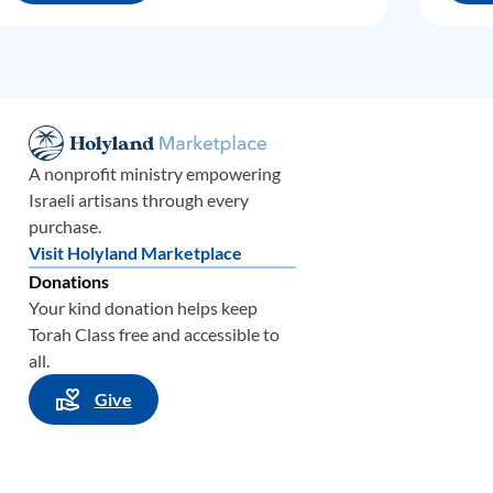
e los
s de
 en el
po,
A nonprofit ministry empowering
Israeli artisans through every
os,
purchase.
ambién
Visit Holyland Marketplace
Donations
Your kind donation helps keep
udades
Torah Class free and accessible to
all.
dible.
Give
s
pasar