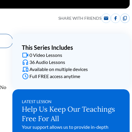
SHARE WITH FRIENDS
This Series Includes
0 Video Lessons
36 Audio Lessons
Available on multiple devices
Full FREE access anytime
No
LATEST LESSON
Help Us Keep Our Teachings
Free For All
Your support allows us to provide in-depth