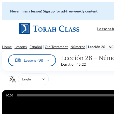
Never miss a lesson! Sign up for ad-free weekly content.
Lessons
A
|
|
|
|
|
Home
Lessons
Español
Old Testament
Números
Lección 26 – Nú
Lección 26 – Númer
Lessons (36)
▼
Duration:
45:22
Audio
00:00
Player