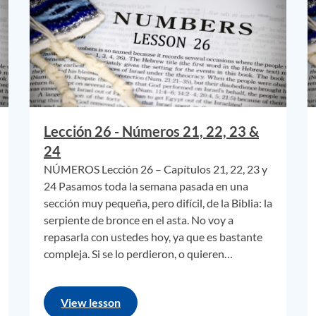
a de habitantes de las ciudades que huyeron del faraón casi 
ando salieron de Egipto estaban muertos y enterrados en la 
ia que el Señor había puesto para entrar en la Tierra Promet
ra (como resultado del incidente de los 12 espías). La mayoría de
ue NUNCA vivieron en Egipto, y ni siquiera vivieron en una 
de campaña, durante este arduo viaje. La mayoría de Israel s
 nómadas.
Lección 26 - Números 21, 22, 23 &
 de la conquista de la Tierra de Canaán.
24
NÚMEROS Lección 26 – Capítulos 21, 22, 23 y
lo.
24 Pasamos toda la semana pasada en una
sección muy pequeña, pero difícil, de la Biblia: la
serpiente de bronce en el asta. No voy a
tran en la zona que a menudo se llama Transjordania. Este no
repasarla con ustedes hoy, ya que es bastante
s más conocido como el moderno Reino Hachemita de Jordania.
compleja. Si se lo perdieron, o quieren…
detalles más. La idea era evitar conflictos con pueblos que 
os amonitas, que originalmente descendían del sobrino de
View lesson