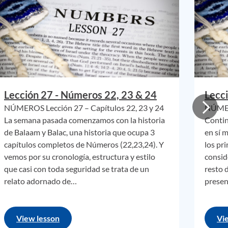
40
arena
ida,
 la
ciudad
ólo
Lección 27 - Números 22, 23 & 24
Lecc
NÚMEROS Lección 27 – Capítulos 22, 23 y 24
NÚMERO
La semana pasada comenzamos con la historia
Contin
de Balaam y Balac, una historia que ocupa 3
en sí 
capítulos completos de Números (22,23,24). Y
los pri
vemos por su cronología, estructura y estilo
consid
que casi con toda seguridad se trata de un
resto 
mbre
relato adornado de…
presen
tenían
View lesson
Vi