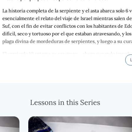
La historia completa de la serpiente y el asta abarca solo 6
esencialmente el relato del viaje de Israel mientras salen 
Suf, con el fin de evitar conflictos con los habitantes de E
difícil, seco y tortuoso por el que estaban atravesando, y lo
plaga divina de mordeduras de serpientes, y luego a su cura 
El versículo 10 retoma su progreso… ahora ganando impulso
sido fácil para esos refugiados olvidar que el objetivo ori
incontables miles fueron muertos como resultado. Habían s
simplemente por saquear. Su dieta básica durante todo est
obtener agua era un acto de fe y una tarea. Vivir día a día, 
vida y los obstáculos en el camino de desacuerdos familiare
matrimonio, divorcio, muerte, enfermedad, lesiones y disput
Lessons in this Series
están particularmente familiarizados que expresa bien la men
caimanes, es fácil olvidar que la idea original era drenar el 
A estas alturas, se había producido una renovación casi co