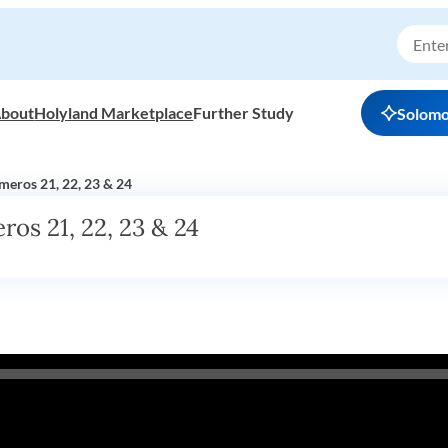
bout
Holyland Marketplace
Further Study
Solom
meros 21, 22, 23 & 24
os 21, 22, 23 & 24